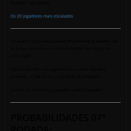
deixarei logo abaixo.
Os 20 jogadores mais escalados
De acordo com nossa tabela,
Fluminense e Grêmio
são
os times com maiores probabilidades de vitória em
seus jogos.
Fiquem de olho em jogadores de outras equipes
favoritas, e monte seu esquadrão da mitagem.
Confira os números para
mitar na 07ª rodada!
PROBABILIDADES 07ª
RODADA: