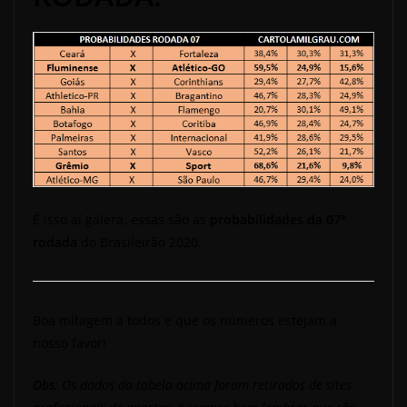
É isso aí galera, essas são as
probabilidades da 07ª
rodada
do Brasileirão 2020.
Boa mitagem a todos e que os números estejam a
nosso favor!
Obs
: Os dados da tabela acima foram retirados de sites