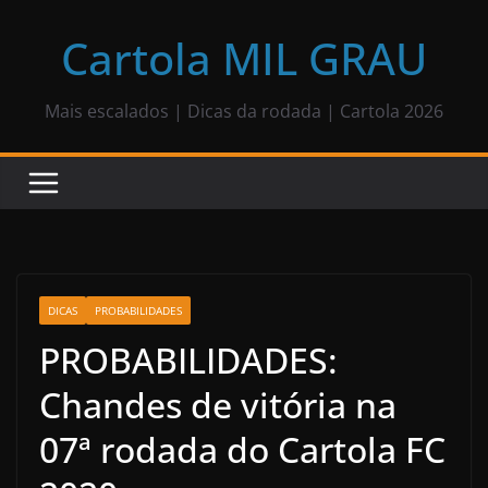
Pular
para
Cartola MIL GRAU
o
conteúdo
Mais escalados | Dicas da rodada | Cartola 2026
DICAS
PROBABILIDADES
PROBABILIDADES:
Chandes de vitória na
07ª rodada do Cartola FC