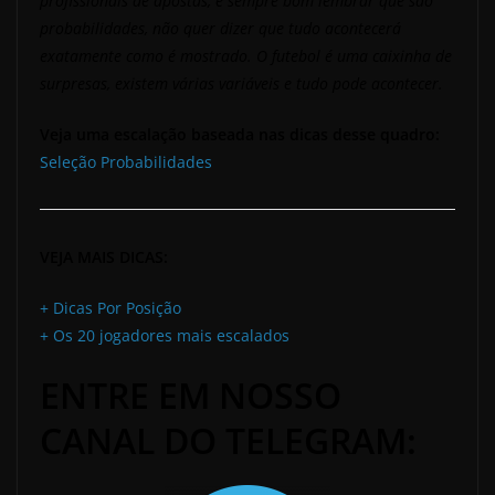
profissionais de apostas, é sempre bom lembrar que são
probabilidades, não quer dizer que tudo acontecerá
exatamente como é mostrado. O futebol é uma caixinha de
surpresas, existem várias variáveis e tudo pode acontecer.
Veja uma escalação baseada nas dicas desse quadro:
Seleção Probabilidades
VEJA MAIS DICAS:
+ Dicas Por Posição
+ Os 20 jogadores mais escalados
ENTRE EM NOSSO
CANAL DO TELEGRAM: