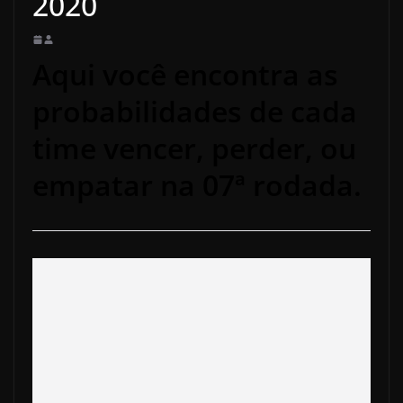
2020
Aqui você encontra as
probabilidades de cada
time vencer, perder, ou
empatar na 07ª rodada.