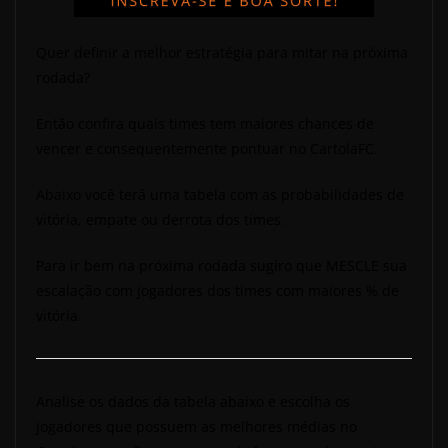
Quer definir a melhor estratégia para mitar na próxima
rodada?
Então confira quais times tem maiores chances de
vencer e consequentemente pontuar no CartolaFC.
Abaixo você terá uma tabela com as probabilidades de
vitória, empate ou derrota dos times.
Para ir bem na próxima rodada sugiro que MESCLE sua
escalação com jogadores dos times com maiores % de
vitória.
Analise os dados da tabela abaixo e escolha os
jogadores que possuem as melhores médias no