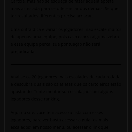
Cartola, mas não se esqueça de fazer aquela aposta
mais arriscada para se diferenciar dos demais. Se quer
ter resultados diferentes precisa arriscar.
Uma outra dica é variar os jogadores, não escale muitos
de apenas uma equipe, pois caso ocorra alguma zebra
e essa equipe perca, sua pontuação não será
prejudicada.
Analise os 20 jogadores mais escalados de cada rodada
e descubra quais são os atletas que os cartoleiros estão
apostando. Tente montar sua escalação com alguns
jogadores desse ranking.
Aqui no site, você tem acesso a lista com esses
jogadores, para ver basta acessar a guia “os mais
escalados” em nosso menu, ou acessar o link que