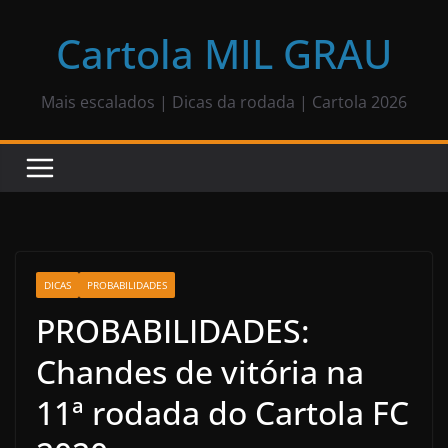
Pular
para
Cartola MIL GRAU
o
conteúdo
Mais escalados | Dicas da rodada | Cartola 2026
DICAS
PROBABILIDADES
PROBABILIDADES:
Chandes de vitória na
11ª rodada do Cartola FC