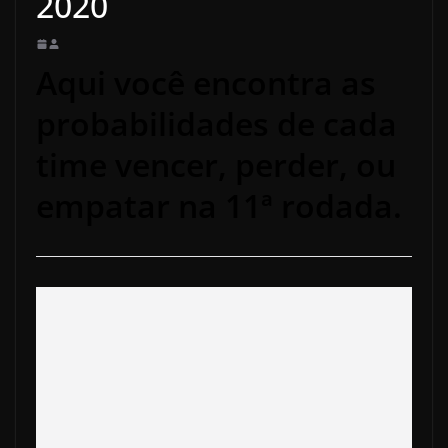
2020
Aqui você encontra as
probabilidades de cada
time vencer, perder, ou
empatar na 11ª rodada.