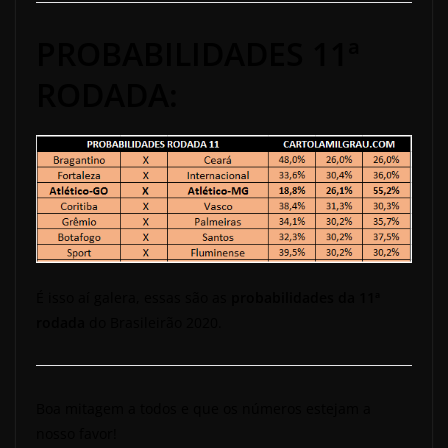
PROBABILIDADES 11ª
RODADA:
É isso aí galera, essas são as
probabilidades da 11ª
rodada
do Brasileirão 2020.
Boa mitagem a todos e que os números estejam a
nosso favor!