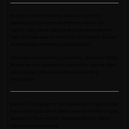
Analise os dados da tabela abaixo e escolha os
jogadores que possuem as melhores médias no
Cartola, mas não se esqueça de fazer aquela aposta
mais arriscada para se diferenciar dos demais. Se quer
ter resultados diferentes precisa arriscar.
Uma outra dica é variar os jogadores, não escale muitos
de apenas uma equipe, pois caso ocorra alguma zebra
e essa equipe perca, sua pontuação não será
prejudicada.
Analise os 20 jogadores mais escalados de cada rodada
e descubra quais são os atletas que os cartoleiros estão
apostando. Tente montar sua escalação com alguns
jogadores desse ranking.