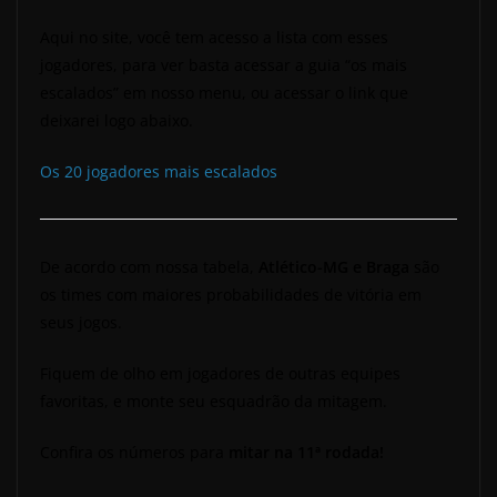
Aqui no site, você tem acesso a lista com esses
jogadores, para ver basta acessar a guia “os mais
escalados” em nosso menu, ou acessar o link que
deixarei logo abaixo.
Os 20 jogadores mais escalados
De acordo com nossa tabela,
Atlético-MG e Braga
são
os times com maiores probabilidades de vitória em
seus jogos.
Fiquem de olho em jogadores de outras equipes
favoritas, e monte seu esquadrão da mitagem.
Confira os números para
mitar na 11ª rodada!