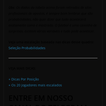
Obs
: Os dados da tabela acima foram retirados de sites
profissionais de apostas, é sempre bom lembrar que são
probabilidades, não quer dizer que tudo acontecerá
exatamente como é mostrado. O futebol é uma caixinha de
surpresas, existem várias variáveis e tudo pode acontecer.
Veja uma escalação baseada nas dicas desse quadro:
Seleção Probabilidades
VEJA MAIS DICAS:
+ Dicas Por Posição
+ Os 20 jogadores mais escalados
ENTRE EM NOSSO