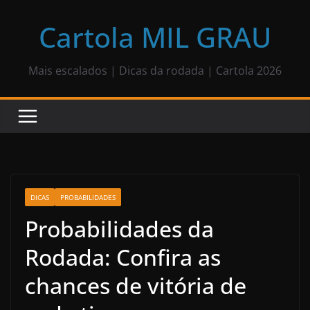
Pular
para
Cartola MIL GRAU
o
conteúdo
Mais escalados | Dicas da rodada | Cartola 2026
DICAS
PROBABILIDADES
Probabilidades da
Rodada: Confira as
chances de vitória de