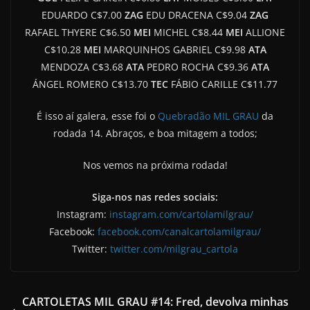
EDUARDO C$7.00
ZAG
EDU DRACENA C$9.04
ZAG
RAFAEL THYERE C$6.50
MEI
MICHEL C$8.44
MEI
ALLIONE
C$10.28
MEI
MARQUINHOS GABRIEL C$9.98
ATA
MENDOZA C$3.68
ATA
PEDRO ROCHA C$9.36
ATA
ÁNGEL ROMERO C$13.70
TEC
FÁBIO CARILLE C$11.77
É isso aí galera, esse foi o
Quebradão MIL GRAU
da
rodada 14. Abraços, e boa mitagem a todos;
Nos vemos na próxima rodada!
Siga-nos nas redes sociais:
Instagram:
instagram.com/cartolamilgrau/
Facebook:
facebook.com/canalcartolamilgrau/
Twitter:
twitter.com/milgrau_cartola
CARTOLETAS MIL GRAU #14: Fred, devolva minhas