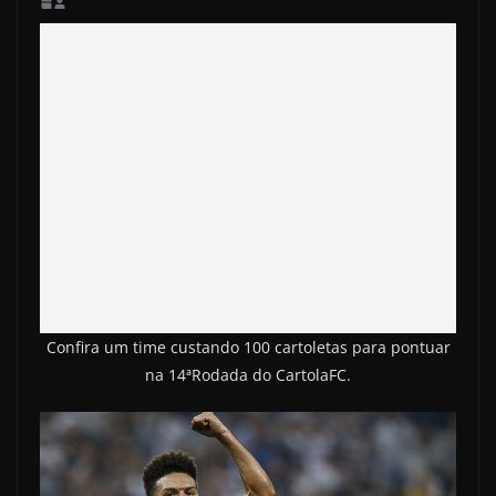
Confira um time custando 100 cartoletas para pontuar
na 14ªRodada do CartolaFC.