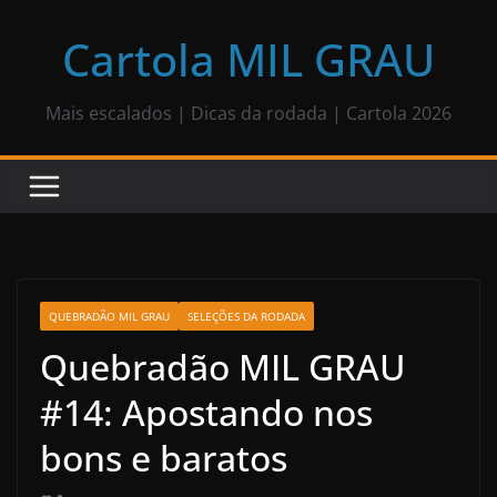
Pular
para
Cartola MIL GRAU
o
conteúdo
Mais escalados | Dicas da rodada | Cartola 2026
QUEBRADÃO MIL GRAU
SELEÇÕES DA RODADA
Quebradão MIL GRAU
#14: Apostando nos
bons e baratos