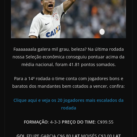
Faaaaaaala galera mil grau, beleza? Na última rodada
nossa Seleção econômica conseguiu pontuar acima da
média nacional, foram 41.81 pontos somados.
Para a 14ª rodada o time conta com jogadores bons e
baratos dos mandantes bem cotados a vencer, confira:
Clique aqui e veja os 20 jogadores mais escalados da
rodada
FORMAÇÃO
: 4-3-3
PREÇO DO TIME
: C$99.55
GOL
FELIPE GARCIA C$6.80
LAT
MOISÉS C$3.00
LAT