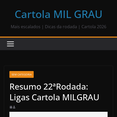
Pular
para
Cartola MIL GRAU
o
conteúdo
Mais escalados | Dicas da rodada | Cartola 2026
SEM CATEGORIA
Resumo 22ªRodada:
Ligas Cartola MILGRAU