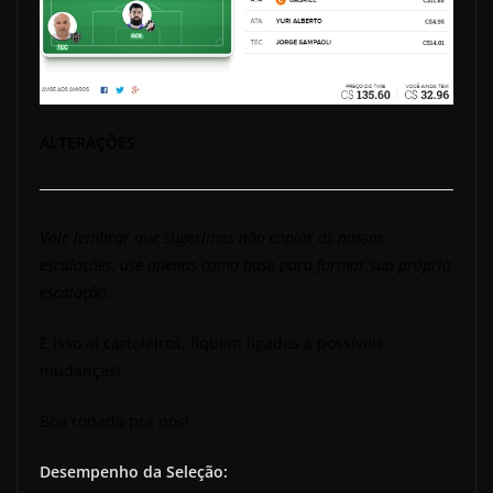
ALTERAÇÕES
:
Vale lembrar que sugerimos não copiar as nossas
escalações, use apenas como base para formar sua própria
escalação
.
É isso aí cartoleiros, fiquem ligados a possíveis
mudanças!
Boa rodada pra nós!
Desempenho da Seleção: