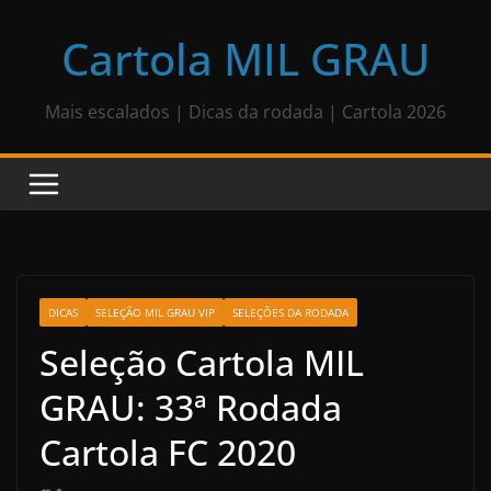
Pular
para
Cartola MIL GRAU
o
conteúdo
Mais escalados | Dicas da rodada | Cartola 2026
DICAS
SELEÇÃO MIL GRAU VIP
SELEÇÕES DA RODADA
Seleção Cartola MIL
GRAU: 33ª Rodada
Cartola FC 2020