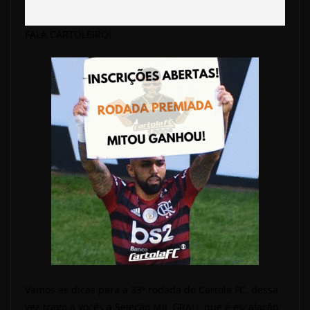
FALA CARTOLEIRO!
Vamos as dicas para a 33ª rodada do Cartola FC, dessa
vez trago a vocês a Seleção MIL GRAU, que é escalação