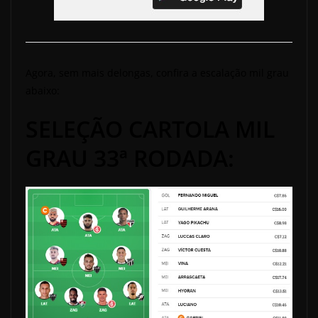
Agora, sem mais delongas, confira a escalação mil grau
abaixo:
SELEÇÃO CARTOLA MIL
GRAU 33ª RODADA: