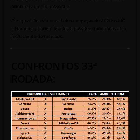
principal aqui do nosso site.
O esquadrão está mesclado com peças do Atlético-MG
e Flamengo, fiquem ligados a possíveis mudanças até o
fechamento do mercado.
CONFRONTOS 33ª
RODADA: