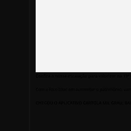
Confira a nossa escalação para valorizar na 19ª
Com o foco total em aumentar o patrimônio, va
CHEGOU O APLICATIVO CARTOLA MIL GRAU, BAI