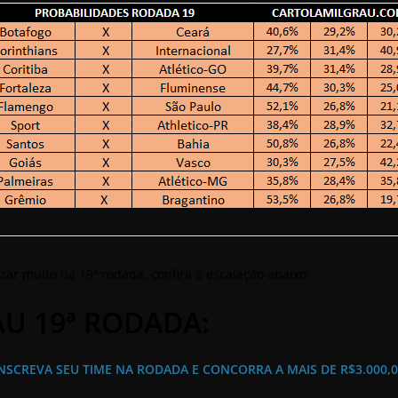
zar muito na 19ª rodada, confira a escalação abaixo:
AU 19ª RODADA:
NSCREVA SEU TIME NA RODADA E CONCORRA A MAIS DE R$3.000,