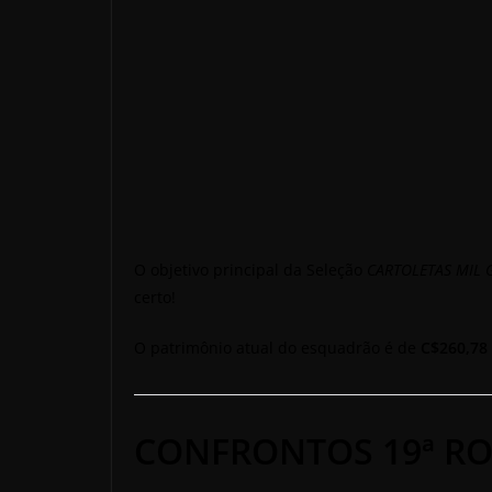
O objetivo principal da Seleção
CARTOLETAS MIL 
certo!
O patrimônio atual do esquadrão é de
C$260,78 
CONFRONTOS 19ª RO