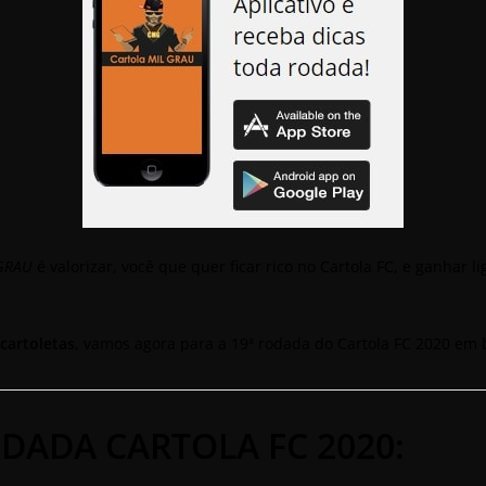
GRAU
é valorizar, você que quer ficar rico no Cartola FC, e ganhar l
cartoletas
, vamos agora para a 19ª rodada do Cartola FC 2020 em 
DADA CARTOLA FC 2020: