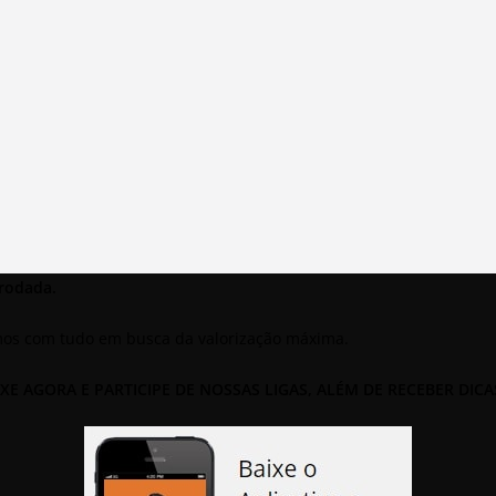
 rodada.
mos com tudo em busca da valorização máxima.
XE AGORA E PARTICIPE DE NOSSAS LIGAS, ALÉM DE RECEBER DICA