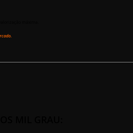
valorização máxima.
ercado.
OS MIL GRAU: