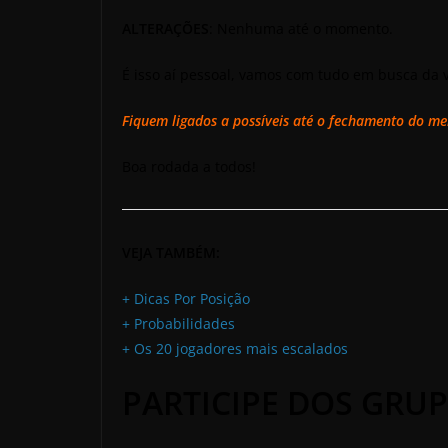
ALTERAÇÕES
: Nenhuma até o momento.
É isso aí pessoal, vamos com tudo em busca da 
Fiquem ligados a possíveis até o fechamento do m
Boa rodada a todos!
VEJA TAMBÉM:
+ Dicas Por Posição
+ Probabilidades
+ Os 20 jogadores mais escalados
PARTICIPE DOS GRUP