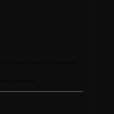
igas com disputa de patrimônio, veio ao lugar
busca da valorização.