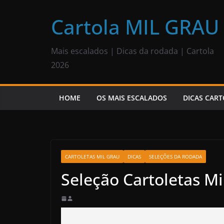
Pular
para
Cartola MIL GRAU
o
conteúdo
Mais escalados | Dicas da rodada | Cartola
2026
HOME
OS MAIS ESCALADOS
DICAS CART
CARTOLETAS MIL GRAU
DICAS
SELEÇÕES DA RODADA
Seleção Cartoletas Mi