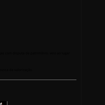
igas com disputa de patrimônio, veio ao lugar
busca da valorização.