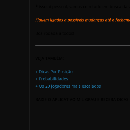
É isso aí pessoal, vamos com tudo em busca da 
Fiquem ligados a possíveis mudanças até o fecha
Boa rodada a todos!
VEJA TAMBÉM:
+ Dicas Por Posição
+ Probabilidades
+ Os 20 jogadores mais escalados
BAIXE O APLICATIVO MIL GRAU E RECEBA DICAS