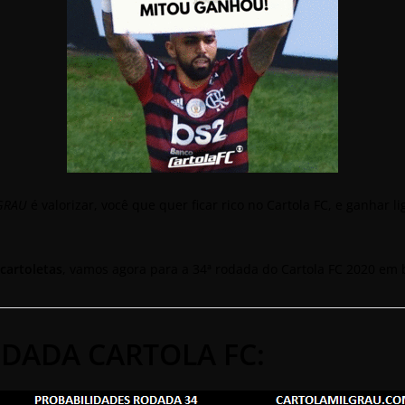
GRAU
é valorizar, você que quer ficar rico no Cartola FC, e ganhar l
cartoletas
, vamos agora para a 34ª rodada do Cartola FC 2020 em 
DADA CARTOLA FC: