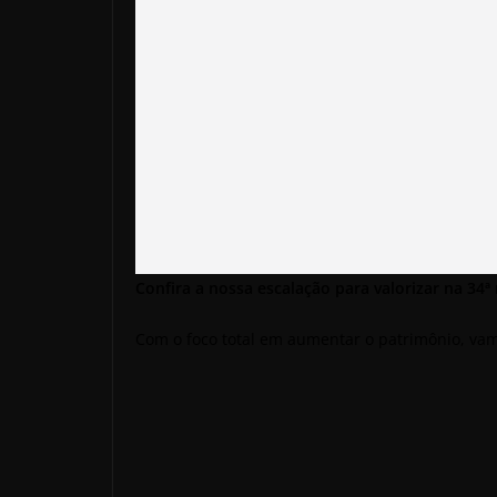
Confira a nossa escalação para valorizar na 34ª
Com o foco total em aumentar o patrimônio, va