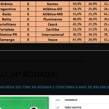
zar muito na 34ª rodada, confira a escalação abaixo:
AU 34ª RODADA:
NSCREVA SEU TIME NA RODADA E CONCORRA A MAIS DE R$3.000,