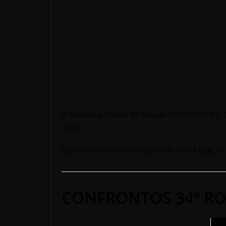
O objetivo principal da Seleção
CARTOLETAS MIL 
certo!
O patrimônio atual do esquadrão é de
C$386,12 
CONFRONTOS 34ª RO