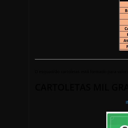
O esquadrão cartoletas está formado para valori
CARTOLETAS MIL GR
I