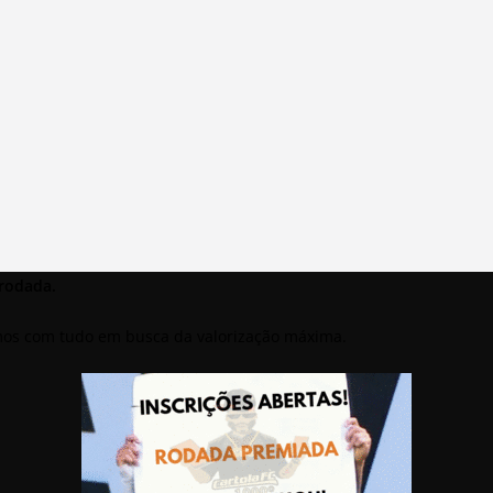
 rodada.
mos com tudo em busca da valorização máxima.