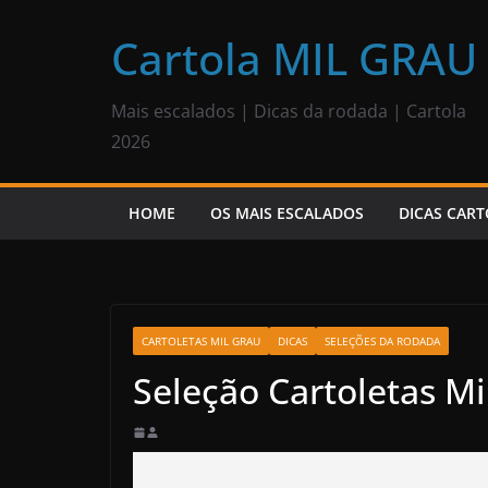
Pular
para
Cartola MIL GRAU
o
conteúdo
Mais escalados | Dicas da rodada | Cartola
2026
HOME
OS MAIS ESCALADOS
DICAS CART
CARTOLETAS MIL GRAU
DICAS
SELEÇÕES DA RODADA
Seleção Cartoletas Mi