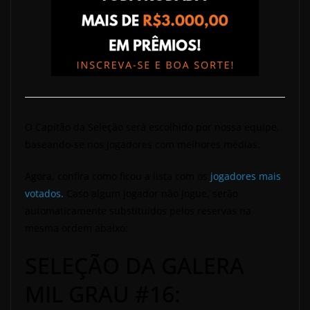
O Capitão da Seleção será escolhido por nossa equipe,
baseando-se nos jogadores com melhores médias.
Agora, confira como ficou a lista com os
jogadores mais
votados.
Caso algum jogador não jogue, serão
automaticamente substituídos pelos reservas na
mesma ordem abaixo:
SELEÇÃO DA GALERA
MIL GRAU #16: