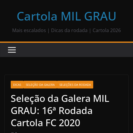
Pular
para
Cartola MIL GRAU
o
conteúdo
Mais escalados | Dicas da rodada | Cartola 2026
DICAS
SELEÇÃO DA GALERA
SELEÇÕES DA RODADA
Seleção da Galera MIL
GRAU: 16ª Rodada
Cartola FC 2020