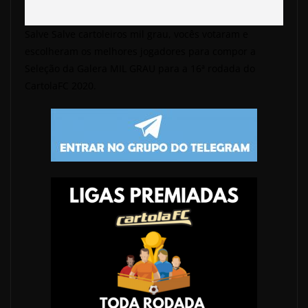
Salve Salve cartoleiros mil grau, vocês votaram e
escolheram os melhores jogadores para compor a
Seleção da Galera MIL GRAU para a 16ª rodada do
CartolaFC 2020.