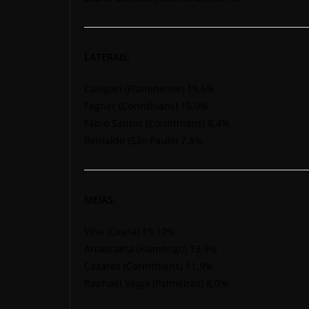
LATERAIS:
Calegari (Fluminense) 19,6%
Fagner (Corinthians) 15,9%
Fábio Santos (Corinthians) 8,4%
Reinaldo (São Paulo) 7,8%
MEIAS:
Vina (Ceará) 19,10%
Arrascaeta (Flamengo) 13,9%
Cazares (Corinthians) 11,9%
Raphael Veiga (Palmeiras) 8,0%