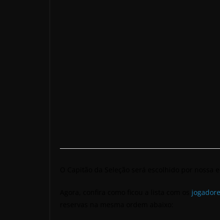
O Capitão da Seleção será escolhido por nossa
Agora, confira como ficou a lista com os
jogador
reservas na mesma ordem abaixo: