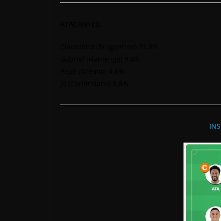
ATACANTES:
Claudinho (Bragantino) 33,8%
Gabriel (Flamengo) 9,4%
Pepê (Grêmio) 4,6%
Jô (Corinthians) 3,8%
INS