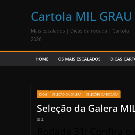
Pular
para
Cartola MIL GRAU
o
conteúdo
Mais escalados | Dicas da rodada | Cartola
2026
HOME
OS MAIS ESCALADOS
DICAS CART
DICAS
SELEÇÃO DA GALERA
SELEÇÕES DA RODADA
Seleção da Galera MI
Rodada 31: Confira o