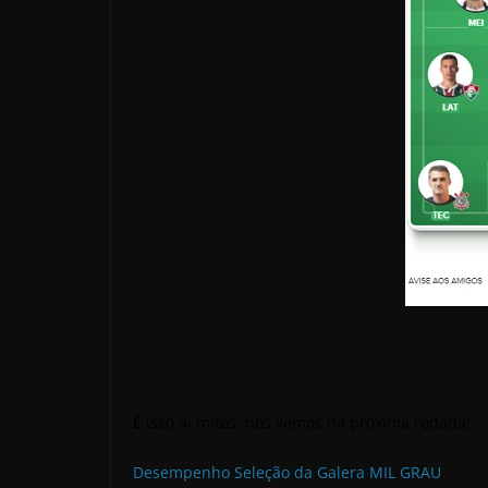
É isso aí mitos, nos vemos na próxima rodada!
Desempenho Seleção da Galera MIL GRAU