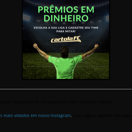
 equipe, baseando-se nos jogadores com melhores médias.
es mais votados em nosso Instagram
.
Caso algum jogador não jogue