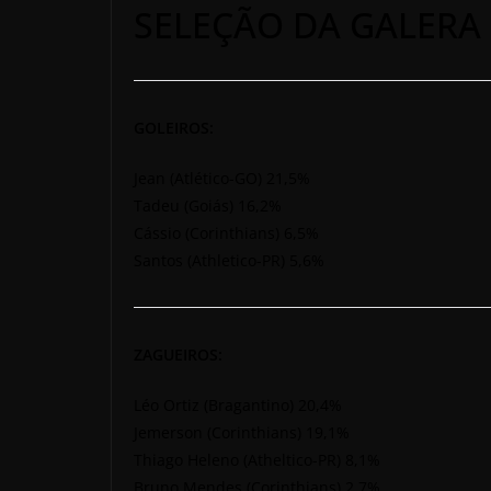
SELEÇÃO DA GALERA 
GOLEIROS:
Jean (Atlético-GO) 21,5%
Tadeu (Goiás) 16,2%
Cássio (Corinthians) 6,5%
Santos (Athletico-PR) 5,6%
ZAGUEIROS:
Léo Ortiz (Bragantino) 20,4%
Jemerson (Corinthians) 19,1%
Thiago Heleno (Atheltico-PR) 8,1%
Bruno Mendes (Corinthians) 2,7%