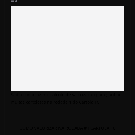
Saiba como fazer o cálculo de valorização para ganhar
muitas cartoletas na rodada 1 do Cartola FC
COMO VALORIZAR NA RODADA #1 CARTOLA FC