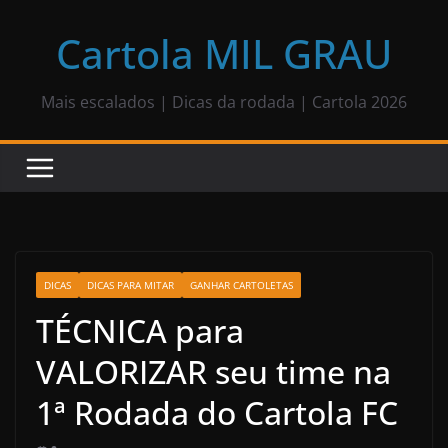
Pular
para
Cartola MIL GRAU
o
conteúdo
Mais escalados | Dicas da rodada | Cartola 2026
DICAS
DICAS PARA MITAR
GANHAR CARTOLETAS
TÉCNICA para
VALORIZAR seu time na
1ª Rodada do Cartola FC