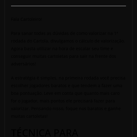
Fala Cartoleiro!
Para sanar todas as dúvidas de como valorizar na 1ª
rodada do Cartola, divulgamos o cálculo de valorização.
Agora basta utilizar na hora de escalar seu time e
conseguir muitas cartoletas para sair na frente dos
adversários!
A estratégia é simples, na primeira rodada você precisa
escolher jogadores baratos e que tendem a fazer uma
boa pontuação. Leve em conta que quanto mais caro
for o jogador, mais pontos ele precisará fazer para
valorizar. Pensando nisso, foque nos baratos e ganhe
muitas cartoletas!
TÉCNICA PARA