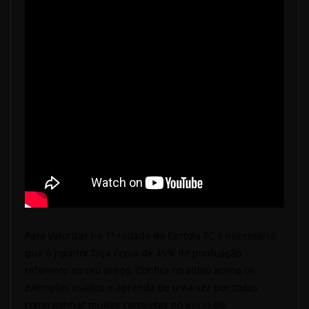
Para valorizar na 1ª rodada do Cartola FC é necessário
que o jogador faça cerca de 45% de pontuação
referente ao seu preço. Confira no vídeo acima os
exemplos usados e aprenda de uma vez por todas
como ganhar muitas cartoletas no ínicio do