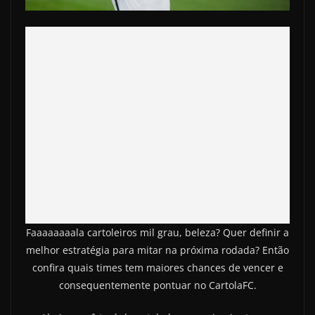
Faaaaaaaala cartoleiros mil grau, beleza? Quer definir a
melhor estratégia para mitar na próxima rodada? Então
confira quais times tem maiores chances de vencer e
consequentemente pontuar no CartolaFC.