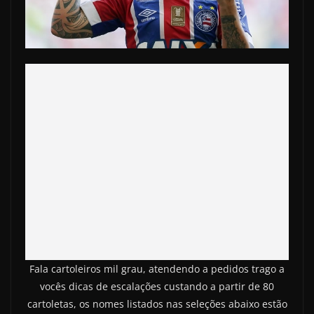
Fala cartoleiros mil grau, atendendo a pedidos trago a
vocês dicas de escalações custando a partir de 80
cartoletas, os nomes listados nas seleções abaixo estão