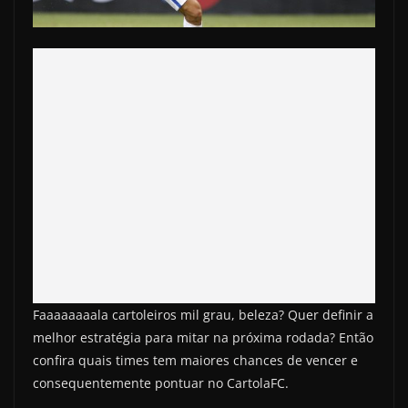
Faaaaaaaala cartoleiros mil grau, beleza? Quer definir a
melhor estratégia para mitar na próxima rodada? Então
confira quais times tem maiores chances de vencer e
consequentemente pontuar no CartolaFC.