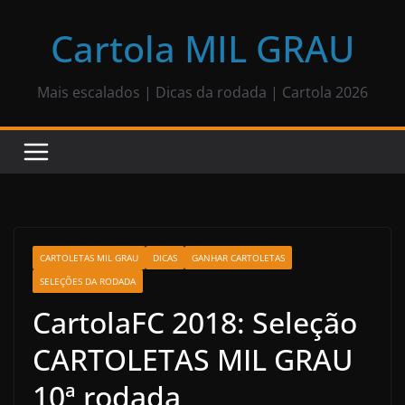
Pular
para
Cartola MIL GRAU
o
conteúdo
Mais escalados | Dicas da rodada | Cartola 2026
CARTOLETAS MIL GRAU
DICAS
GANHAR CARTOLETAS
SELEÇÕES DA RODADA
CartolaFC 2018: Seleção
CARTOLETAS MIL GRAU
10ª rodada