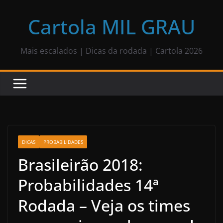
Pular
para
Cartola MIL GRAU
o
conteúdo
Mais escalados | Dicas da rodada | Cartola 2026
DICAS
PROBABILIDADES
Brasileirão 2018:
Probabilidades 14ª
Rodada – Veja os times