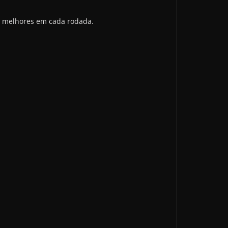
s melhores em cada rodada.