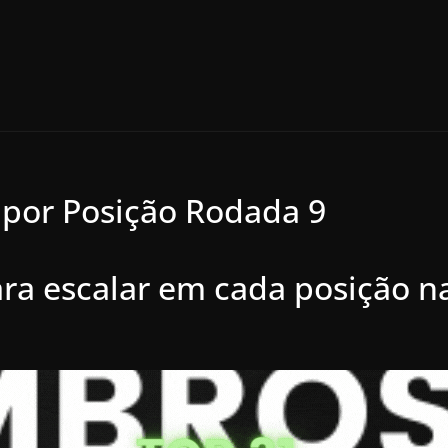
por Posição Rodada 9
ara escalar em cada posição n