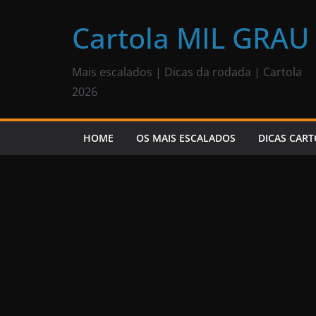
Pular
para
Cartola MIL GRAU
o
conteúdo
Mais escalados | Dicas da rodada | Cartola
2026
HOME
OS MAIS ESCALADOS
DICAS CART