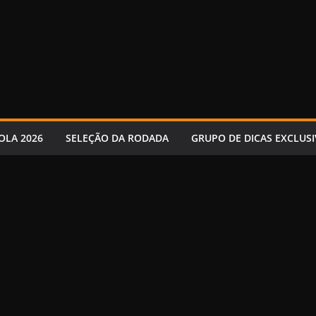
OLA 2026
SELEÇÃO DA RODADA
GRUPO DE DICAS EXCLUSI