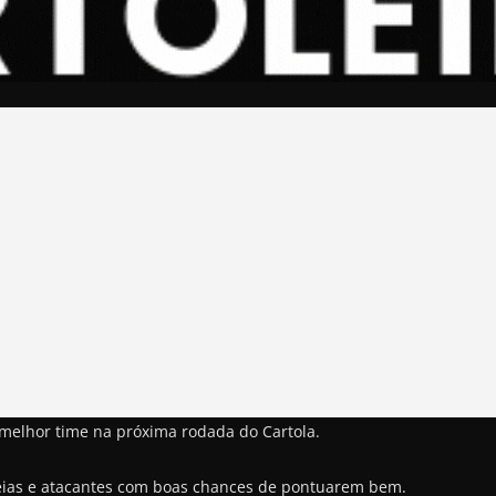
 melhor time na próxima rodada do Cartola.
 meias e atacantes com boas chances de pontuarem bem.