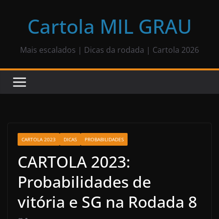
Pular
para
Cartola MIL GRAU
o
conteúdo
Mais escalados | Dicas da rodada | Cartola 2026
CARTOLA 2023
DICAS
PROBABILIDADES
CARTOLA 2023:
Probabilidades de
vitória e SG na Rodada 8