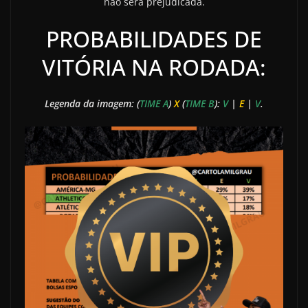
não será prejudicada.
PROBABILIDADES DE
VITÓRIA NA RODADA:
Legenda da imagem: (
TIME A
)
X
(
TIME B
):
V
|
E
|
V
.