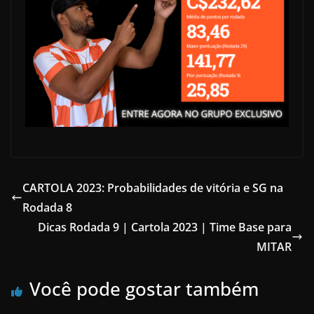
CARTOLA 2023: Probabilidades de vitória e SG na
Rodada 8
Dicas Rodada 9 | Cartola 2023 | Time Base para
MITAR
Você pode gostar também