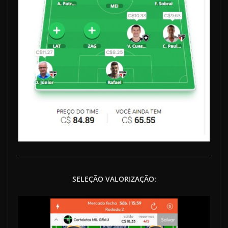
SELEÇÃO VALORIZAÇÃO: