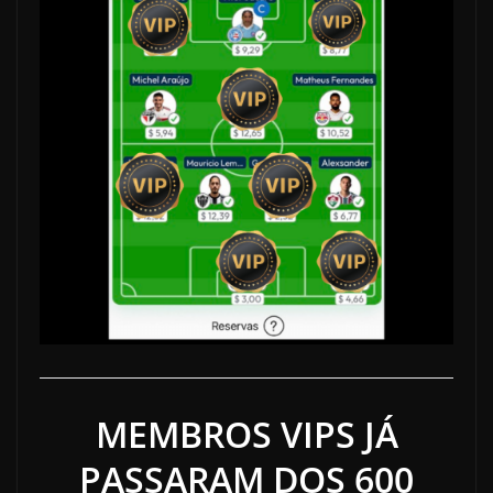
MEMBROS VIPS JÁ
PASSARAM DOS 600