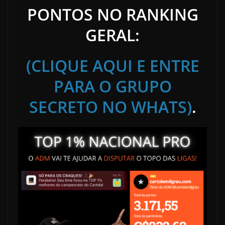
PONTOS NO RANKING
GERAL:
(CLIQUE AQUI E ENTRE
PARA O GRUPO
SECRETO NO WHATS)
.