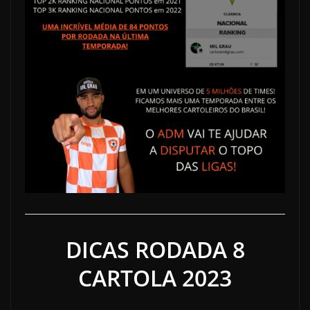
DICAS RODADA 8
CARTOLA 2023