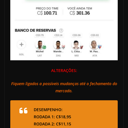
ALTERAÇÕES:
Fiquem ligados a possíveis mudanças até o fechamento do
mercado.
DESEMPENHO:
RODADA 1: C$18,95
RODADA 2: C$11,15