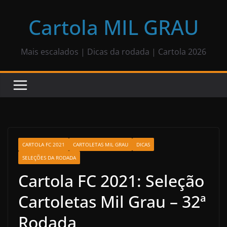
Pular
para
Cartola MIL GRAU
o
conteúdo
Mais escalados | Dicas da rodada | Cartola 2026
CARTOLA FC 2021
CARTOLETAS MIL GRAU
DICAS
SELEÇÕES DA RODADA
Cartola FC 2021: Seleção
Cartoletas Mil Grau – 32ª
Rodada