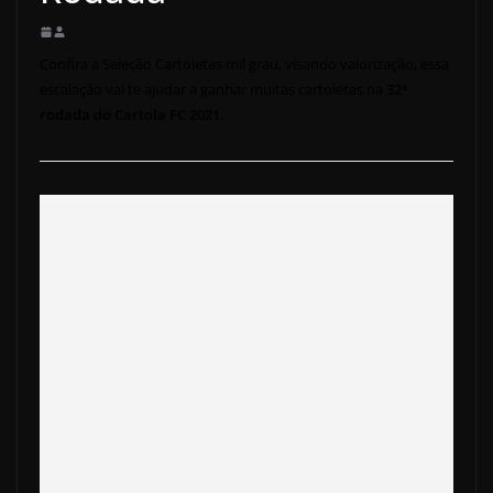
Confira a Seleção Cartoletas mil grau, visando valorização, essa
escalação vai te ajudar a ganhar muitas cartoletas na
32ª
rodada do Cartola FC 2021.