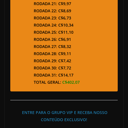
RODADA 21: C$9,97
RODADA 22: C$8,69
RODADA 23: C$6,73
RODADA 24: C$10,34
RODADA 25: C$11,10
RODADA 26: C$6,91
RODADA 27: C$8,32
RODADA 28: C$9,11
RODADA 29: C$7,42
RODADA 30: C$7,72
RODADA 31: C$14,17
TOTAL GERAL:
C$402,07
ENTRE PARA O GRUPO VIP E RECEBA NOSSO
CONTEÚDO EXCLUSIVO!