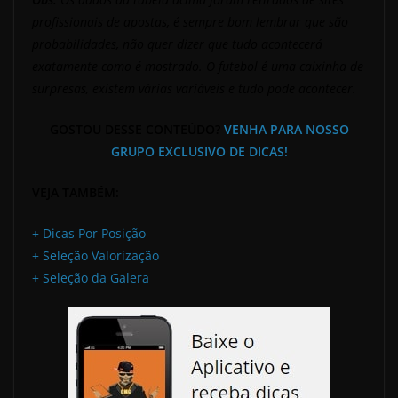
profissionais de apostas, é sempre bom lembrar que são
probabilidades, não quer dizer que tudo acontecerá
exatamente como é mostrado. O futebol é uma caixinha de
surpresas, existem várias variáveis e tudo pode acontecer.
GOSTOU DESSE CONTEÚDO?
VENHA PARA NOSSO
GRUPO EXCLUSIVO DE DICAS!
VEJA TAMBÉM:
+ Dicas Por Posição
+ Seleção Valorização
+ Seleção da Galera