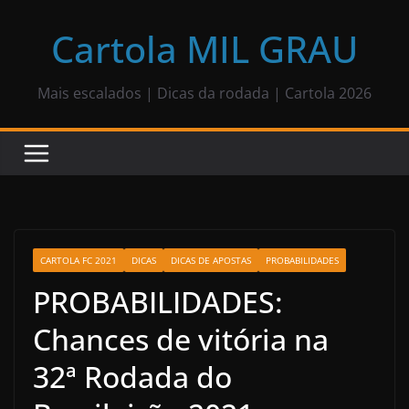
Pular
para
Cartola MIL GRAU
o
conteúdo
Mais escalados | Dicas da rodada | Cartola 2026
CARTOLA FC 2021
DICAS
DICAS DE APOSTAS
PROBABILIDADES
PROBABILIDADES:
Chances de vitória na
32ª Rodada do