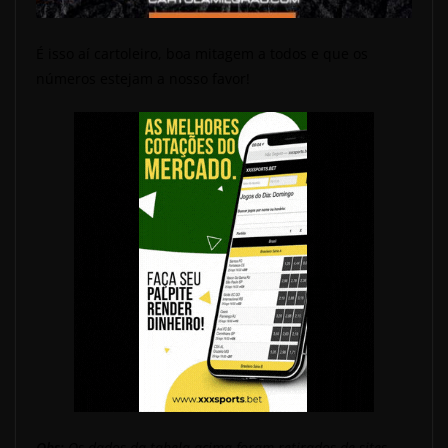
É isso aí cartoleiro, boa mitagem a todos e que os
números estejam a nosso favor!
Obs:
Os dados da tabela acima foram retirados de sites