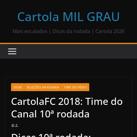
Pular
para
Cartola MIL GRAU
o
conteúdo
Mais escalados | Dicas da rodada | Cartola 2026
DICAS
SELEÇÕES DA RODADA
TIME DO VÍDEO
CartolaFC 2018: Time do
Canal 10ª rodada