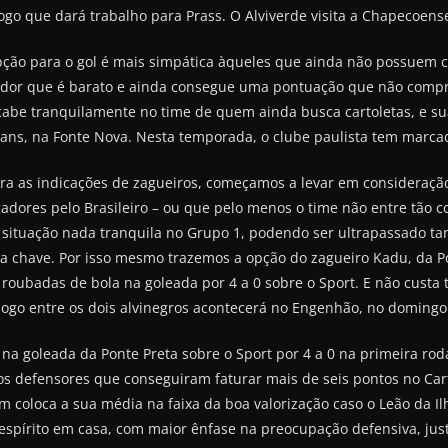
go que dará trabalho para Prass. O Alviverde visita a Chapecoen
pção para o gol é mais simpática àqueles que ainda não possuem c
ogador que é barato e ainda consegue uma pontuação que não comp
3) cabe tranquilamente no time de quem ainda busca cartoletas, e 
hians, na Fonte Nova. Nesta temporada, o clube paulista tem marca
ra as indicações de zagueiros, começamos a levar em consideração
dores pelo Brasileiro – ou que pelo menos o time não entre tão 
 situação nada tranquila no Grupo 1, podendo ser ultrapassado tan
a chave. Por isso mesmo trazemos a opção do zagueiro Kadu, da Po
roubadas de bola na goleada por 4 a 0 sobre o Sport. E não custa t
jogo entre os dois alvinegros acontecerá no Engenhão, no domingo
a goleada da Ponte Preta sobre o Sport por 4 a 0 na primeira rod
os defensores que conseguiram faturar mais de seis pontos no Car
 coloca a sua média na faixa da boa valorização caso o Leão da Ilh
pírito em casa, com maior ênfase na preocupação defensiva, justa