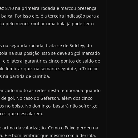
 fez 8.10 na primeira rodada e marcou presença
xa. Por isso ele, é a terceira indicação para a
 ou pelo menos roubar uma bola já pode ser o
s na segunda rodada, trata-se de Sidcley, do
tola na sua posição. Isso se deve ao gol marcado
e o lateral garantir os cinco pontos do saldo de
ale lembrar que, na semana seguinte, o Tricolor
na partida de Curitiba.
alançado muito as redes nesta temporada quando
o de gol. No caso do Geferson, além dos cinco
os no bolso. No domingo, bastará não sofrer gol
iros que o escalarem.
ão acima da valorização. Como o Peixe perdeu na
tiba. E é bom lembrar que mesmo com a derrota,