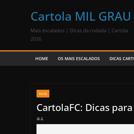
Pular
para
Cartola MIL GRAU
o
conteúdo
Mais escalados | Dicas da rodada | Cartola
2026
HOME
OS MAIS ESCALADOS
DICAS CART
DICAS
CartolaFC: Dicas par