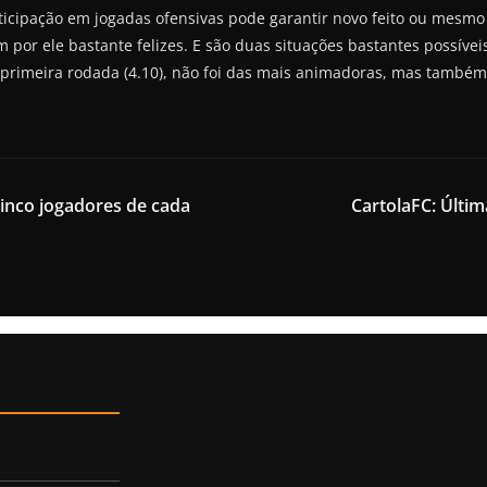
rticipação em jogadas ofensivas pode garantir novo feito ou mesm
em por ele bastante felizes. E são duas situações bastantes possí
rimeira rodada (4.10), não foi das mais animadoras, mas também
cinco jogadores de cada
CartolaFC: Últi