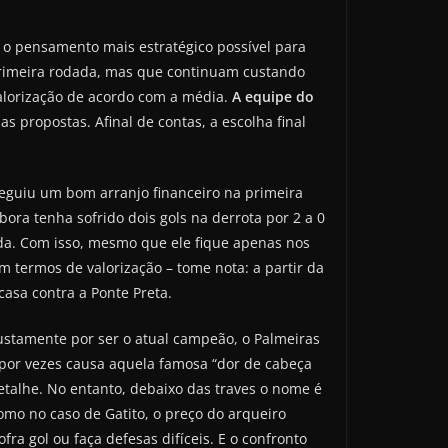
 o pensamento mais estratégico possível para
primeira rodada, mas que continuam custando
valorização de acordo com a média.
A equipe do
as propostas. Afinal de contas, a escolha final
eguiu um bom arranjo financeiro na primeira
ora tenha sofrido dois gols na derrota por 2 a 0
tida. Com isso, mesmo que ele fique apenas nos
 termos de valorização – tome nota: a partir da
asa contra a Ponte Preta.
ustamente por ser o atual campeão, o Palmeiras
 por vezes causa aquela famosa “dor de cabeça
etalhe. No entanto, debaixo das traves o nome é
omo no caso de Gatito, o preço do arqueiro
a gol ou faça defesas difíceis. E o confronto