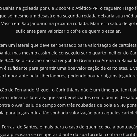
 Bahia na goleada por 6 a 2 sobre o Atlético-PR, o zagueiro Tiago
 que só mesmo um desastre na segunda rodada deixaria sua média bai
 o Vasco em São Januário na próxima rodada. Manter o saldo de gol
suficiente para valorizar o cofre de quem o escalar.
tem um lateral que deve ser pensado para valorização de cartoleta
o Bahia, mas mesmo assim ele conseguiu ser o quarto melhor do Car
e 9.40. Se o Furacão não sofrer gol do Grêmio na Arena da Baixada, 
é suficiente para garantir uma boa valorização de cartoletas. E v
 importante pela Libertadores, podendo poupar alguns jogadores 
ção de Fernando Miguel, o Corinthians não é um time que tem b
ara indicar os laterais, que são beneficiados com o bônus de sald
Contra o Avaí, saiu de campo com três roubadas de bola e 9.40 pont
a para já garantir a tão sonhada valorização para aqueles cartole
r Ferraz, do Santos, é mais para o caso de quem coloca a pontuaç
 agora precisará se recuperar diante da sua torcida, contra o Cori