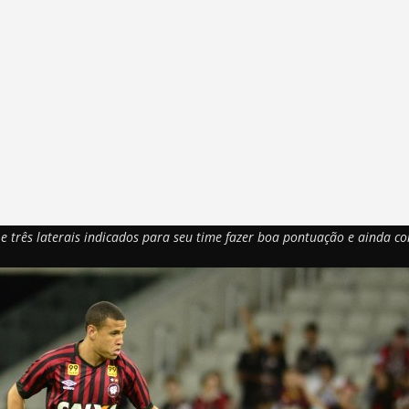
s e três laterais indicados para seu time fazer boa pontuação e ainda co