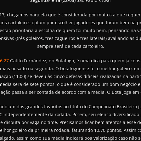
Segunda-feira (22/05)
São Paulo x Avaí
017, chegamos naquela que é considerada por muitos a que requer
lguns cartoleiros optam por escolher jogadores que foram bem na 
uestão prioritária a escolha de quem foi muito bem, pensando na 
ivas (três goleiros, três zagueiros e três laterais) avaliando as du
sempre será de cada cartoleiro.
16.27
Gatito Fernández, do Botafogo, é uma dica para quem já cons
mais ousado na segunda. O botafoguense foi o melhor goleiro, emb
ação (11,00) se deveu às cinco defesas difíceis realizadas na par
 média será de sete pontos, o que é considerado um bom negócio em
zação passa a ser contada de acordo com a média. O Bota joga em c
do um dos grandes favoritos ao título do Campeonato Brasileiro j
FC independentemente da rodada. Porém, seu elenco diversificado
e disputa por vaga no time. Precisamos ficar bem atentos a esse d
melhor goleiro da primeira rodada, faturando 10.70 pontos. Assim c
ado, assim como sua média indicará boa valorização caso não sofr