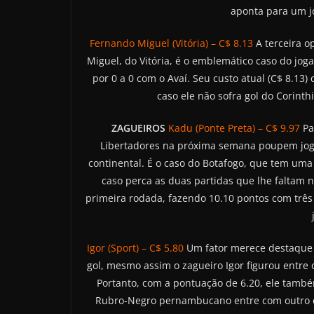
aponta para um jo
Fernando Miguel (Vitória) – C$ 8.13
A terceira o
Miguel, do Vitória, é o emblemático caso do j
por 0 a 0 com o Avaí. Seu custo atual (C$ 8.1
caso ele não sofra gol do Corint
ZAGUEIROS
Kadu (Ponte Preta) – C$ 9.97
Pa
Libertadores na próxima semana poupem joga
continental. É o caso do Botafogo, que tem uma
caso perca as duas partidas que lhe faltam n
primeira rodada, fazendo 10.10 pontos com três 
Igor (Sport) – C$ 5.80
Um fator merece destaque n
gol, mesmo assim o zagueiro Igor figurou entre 
Portanto, com a pontuação de 6.20, ele também
Rubro-Negro pernambucano entre com outro es