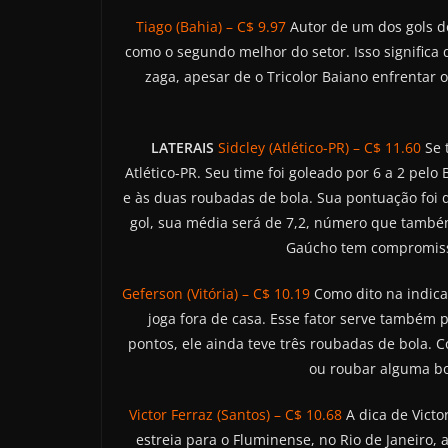
Tiago (Bahia) – C$ 9.97
Autor de um dos gols do
como o segundo melhor do setor. Isso significa
zaga, apesar de o Tricolor Baiano enfrentar
LATERAIS
Sidcley (Atlético-PR) – C$ 11.60
Se 
Atlético-PR. Seu time foi goleado por 6 a 2 pel
e às duas roubadas de bola. Sua pontuação foi d
gol, sua média será de 7,2, número que também 
Gaúcho tem compromisso
Geferson (Vitória) – C$ 10.19
Como dito na indica
joga fora de casa. Esse fator serve também p
pontos, ele ainda teve três roubadas de bola. 
ou roubar alguma bol
Victor Ferraz (Santos) – C$ 10.68
A dica de Victo
estreia para o Fluminense, no Rio de Janeiro,