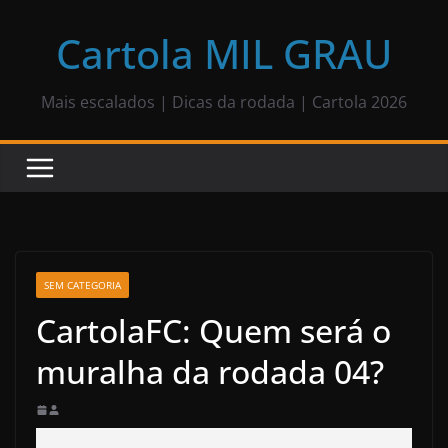
Pular
para
Cartola MIL GRAU
o
conteúdo
Mais escalados | Dicas da rodada | Cartola 2026
SEM CATEGORIA
CartolaFC: Quem será o
muralha da rodada 04?