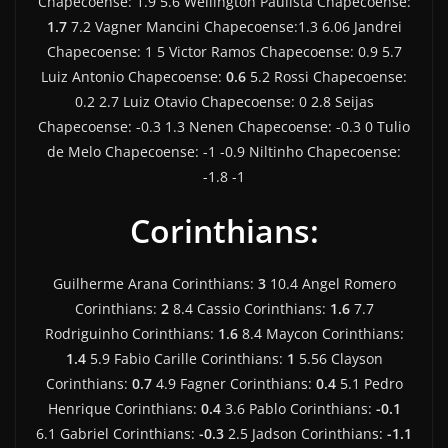
Chapecoense: 1.9 5.6 Wellington Paulista Chapecoense:
1.7
7.2 Vagner Mancini Chapecoense:1.3 6.06 Jandrei
Chapecoense: 1 5 Victor Ramos Chapecoense: 0.9 5.7
Luiz Antonio Chapecoense:
0.6
5.2 Rossi Chapecoense:
0.2 2.7 Luiz Otavio Chapecoense: 0 2.8 Seijas
Chapecoense: -0.3 1.3 Nenen Chapecoense: -0.3 0 Tulio
de Melo Chapecoense: -1 -0.9 Niltinho Chapecoense:
-1.8 -1
Corinthians:
Guilherme Arana Corinthians:
3
10.4 Angel Romero
Corinthians:
2
8.4 Cassio Corinthians:
1.6
7.7
Rodriguinho Corinthians:
1.6
8.4 Maycon Corinthians:
1.4
5.9 Fabio Carille Corinthians:
1
5.56 Clayson
Corinthians:
0.7
4.9 Fagner Corinthians:
0.4
5.1 Pedro
Henrique Corinthians:
0.4
3.6 Pablo Corinthians:
-0.1
6.1 Gabriel Corinthians:
-0.3
2.5 Jadson Corinthians:
-1.1