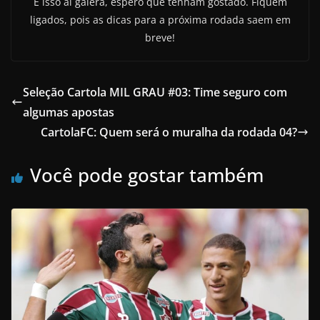
É isso aí galera, espero que tenham gostado. Fiquem
ligados, pois as dicas para a próxima rodada saem em
breve!
Seleção Cartola MIL GRAU #03: Time seguro com
algumas apostas
CartolaFC: Quem será o muralha da rodada 04?
Você pode gostar também