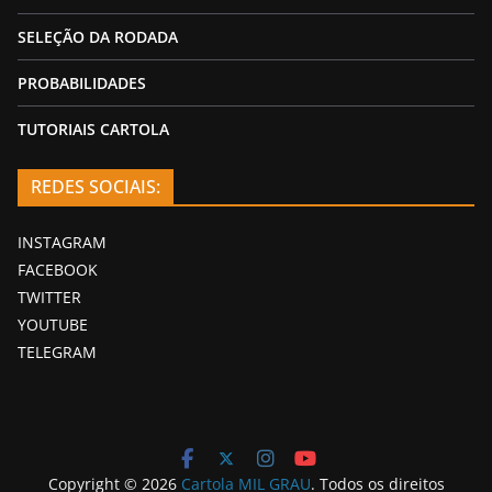
SELEÇÃO DA RODADA
PROBABILIDADES
TUTORIAIS CARTOLA
REDES SOCIAIS:
INSTAGRAM
FACEBOOK
TWITTER
YOUTUBE
TELEGRAM
Copyright © 2026
Cartola MIL GRAU
. Todos os direitos