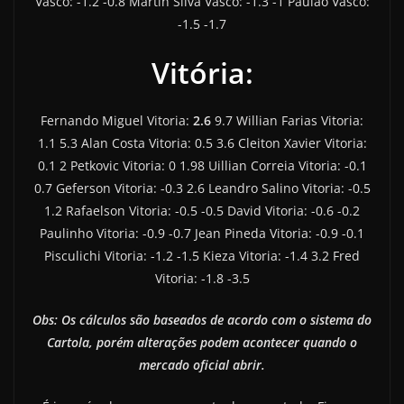
Vasco: -1.2 -0.8 Martin Silva Vasco: -1.3 -1 Paulao Vasco:
-1.5 -1.7
Vitória:
Fernando Miguel Vitoria:
2.6
9.7 Willian Farias Vitoria:
1.1 5.3 Alan Costa Vitoria: 0.5 3.6 Cleiton Xavier Vitoria:
0.1 2 Petkovic Vitoria: 0 1.98 Uillian Correia Vitoria: -0.1
0.7 Geferson Vitoria: -0.3 2.6 Leandro Salino Vitoria: -0.5
1.2 Rafaelson Vitoria: -0.5 -0.5 David Vitoria: -0.6 -0.2
Paulinho Vitoria: -0.9 -0.7 Jean Pineda Vitoria: -0.9 -0.1
Pisculichi Vitoria: -1.2 -1.5 Kieza Vitoria: -1.4 3.2 Fred
Vitoria: -1.8 -3.5
Obs: Os cálculos são baseados de acordo com o sistema do
Cartola, porém alterações podem acontecer quando o
mercado oficial abrir.