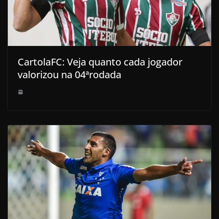
CartolaFC: Veja quanto cada jogador
valorizou na 04ªrodada