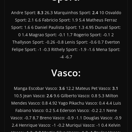
Andre Sport:
8.3
26.3 Marquinhos Sport:
2.4
10 Osvaldo
Sport: 2.1 6.6 Fabricio Sport: 1.9 5.4 Matheus Ferraz
Sport: 1.6 6 Daniel Paulista Sport: 1.3 4.95 Durval Sport:
0 1.4 Magrao Sport: -0.1 1.7 Rogerio Sport: -0.1 2
Thallyson Sport: -0.26 -0.8 Lenis Sport: -0.6 0.7 Everton
Felipe Sport: -1 -0.3 Rithely Sport: -1.9 -1.6 Mena Sport:
-4 -6.7
Vasco:
Manga Escobar Vasco:
3.6
12.2 Mateus Pet Vasco:
3.1
10.5 Jean Vasco:
2.6
9.6 Gilberto Vasco: 0.8 5.3 Milton
Mendes Vasco: 0.8 4.92 Yago Pikachu Vasco: 0.4 4.4 Luis
Fabiano Vasco: 0.2 5.4 Ederson Vasco: -0.2 2.1 Nene
Vasco: -0.7 8.7 Breno Vasco: -0.9 -1.1 Douglas Vasco: -0.9
2.4 Henrique Vasco: -1 -0.2 Muriqui Vasco: -1 0.4 Kelvin