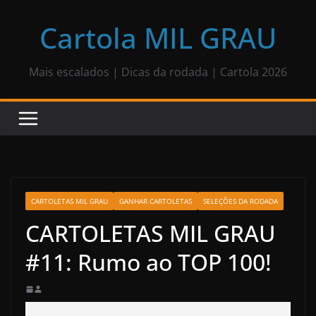
Pular
para
Cartola MIL GRAU
o
conteúdo
Mais escalados | Dicas da rodada | Cartola 2026
CARTOLETAS MIL GRAU
GANHAR CARTOLETAS
SELEÇÕES DA RODADA
CARTOLETAS MIL GRAU
#11: Rumo ao TOP 100!