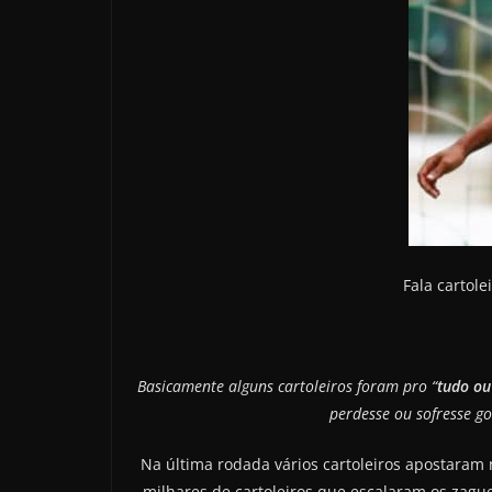
Fala cartole
Basicamente alguns cartoleiros foram pro “
tudo ou
perdesse ou sofresse g
Na última rodada vários cartoleiros apostaram
milhares de cartoleiros que escalaram os zagu