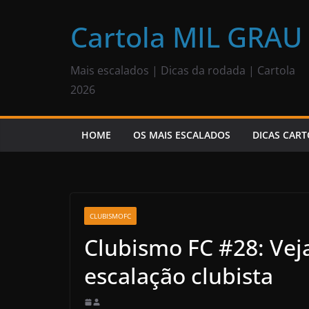
Pular
para
Cartola MIL GRAU
o
conteúdo
Mais escalados | Dicas da rodada | Cartola
2026
HOME
OS MAIS ESCALADOS
DICAS CART
CLUBISMOFC
Clubismo FC #28: Vej
escalação clubista