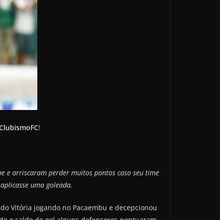
ClubismoFC
!
be e arriscaram perder muitos pontos caso seu time
 aplicasse uma goleada.
l do Vitória jogando no Pacaembu e decepcionou
ndo o saldo de gol alguns defensores pontuaram