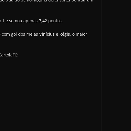
 x 1 e somou apenas 7,42 pontos.
0 com gol dos meias
Vinícius e Régis
, o maior
CartolaFC: