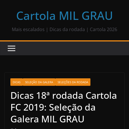
Pular
para
Cartola MIL GRAU
o
conteúdo
Mais escalados | Dicas da rodada | Cartola 2026
DICAS
SELEÇÃO DA GALERA
SELEÇÕES DA RODADA
Dicas 18ª rodada Cartola
FC 2019: Seleção da
Galera MIL GRAU