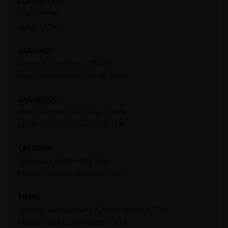
FORMAÇÕES:
4-4-2 7.97%
3-4-3 7.97%
GOLEIROS:
Cássio (Corinthians) 18.49%
Diego Alves (Flamengo) 16.44%
ZAGUEIROS:
Pedro Geromel (Grêmio) 10.56%
Lucas Verissimo (Santos) 8.91%
LATERAIS:
Filipe Luís (Flamengo) 14%
Marcos Rocha (Palmeiras) 10%
MEIAS:
Gustavo Campanharo (Chapecoense) 9.57%
Mateus Vital (Corinthians) 7.81%