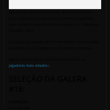
Salve Salve cartoleiros mil grau, durante a semana
vocês votaram e escolheram os melhores jogadores
para compor a Seleção da Galera para a 18ª rodada do
CartolaFC 2019.
O Capitão da Seleção será escolhido por nossa equipe,
baseando-se nos jogadores com melhores médias.
Agora, confira abaixo como ficou a lista com os
jogadores mais votados
:
SELEÇÃO DA GALERA
#18:
FORMAÇÃO
:
4-3-3 80.43%