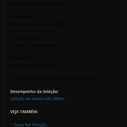
Willian Arão (Flamengo) 4.03%
ATACANTES:
Eduardo Sasha (Santos) 8.93%
Marinho (Santos) 5.36%
Gilberto (Bahia) 4.17%
Everaldo (Chapecoense) 3.57%
TÉCNICOS:
Sampaoli (Santos) 7.23%
É isso aí mitos, nos vemos na próxima rodada!
Desempenho da Seleção:
Seleção da Galera MIL GRAU
VEJA TAMBÉM:
+ Dicas Por Posição