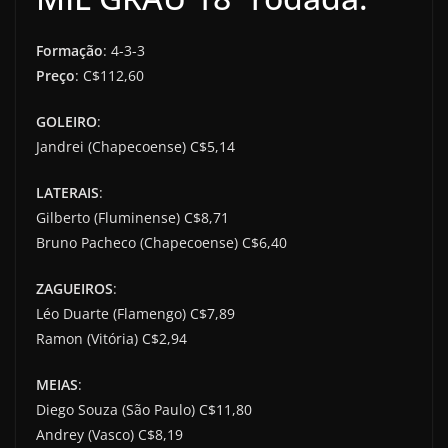
Formação
: 4-3-3
Preço
: C$112,60
GOLEIRO
:
Jandrei (Chapecoense) C$5,14
LATERAIS
:
Gilberto (Fluminense) C$8,71
Bruno Pacheco (Chapecoense) C$6,40
ZAGUEIROS
:
Léo Duarte (Flamengo) C$7,89
Ramon (Vitória) C$2,94
MEIAS
:
Diego Souza (São Paulo) C$11,80
Andrey (Vasco) C$8,19