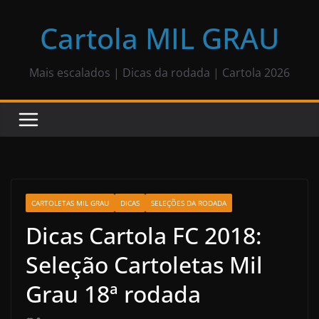
Pular
para
Cartola MIL GRAU
o
conteúdo
Mais escalados | Dicas da rodada | Cartola 2026
CARTOLETAS MIL GRAU
DICAS
SELEÇÕES DA RODADA
Dicas Cartola FC 2018:
Seleção Cartoletas Mil
Grau 18ª rodada