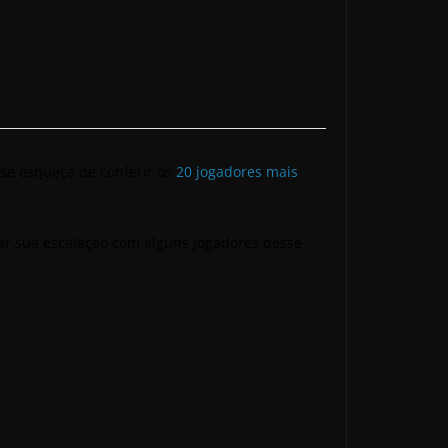
se esqueça de conferir os
20 jogadores mais
tar sua escalação com alguns jogadores desse