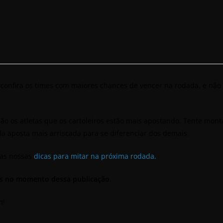
 confira os times com maiores chances de vencer na rodada, e não 
são os atletas que os cartoleiros estão mais apostando. Tente mon
la aposta mais arriscada para se diferenciar dos demais.
 as nossas
dicas para mitar na próxima rodada.
is no momento dessa publicação.
m!