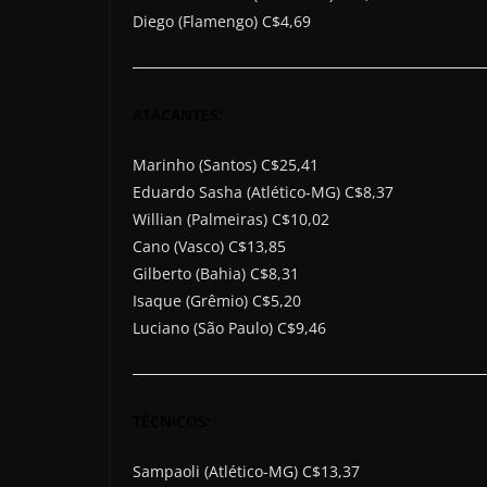
Diego (Flamengo) C$4,69
ATACANTES:
Marinho (Santos) C$25,41
Eduardo Sasha (Atlético-MG) C$8,37
Willian (Palmeiras) C$10,02
Cano (Vasco) C$13,85
Gilberto (Bahia) C$8,31
Isaque (Grêmio) C$5,20
Luciano (São Paulo) C$9,46
TÉCNICOS:
Sampaoli (Atlético-MG) C$13,37