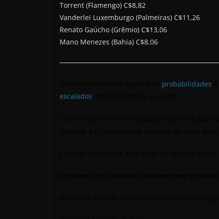
Torrent (Flamengo) C$8,82
Vanderlei Luxemburgo (Palmeiras) C$11,26
Renato Gaúcho (Grêmio) C$13,06
Mano Menezes (Bahia) C$8,06
Veja também nosso quadro de
probabilidades
e
escalados
antes de montar seu time.
Com a lista dos mais escalados você verá quais 
ranking, e é claro, não se esqueça de fazer aque
É isso aí cartoleiros, não deixe de conferir todas
Os nomes aqui listados estavam como prováve
Boa sorte a todos, e vamos em busca da mitage