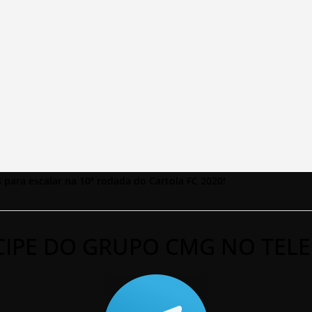
 para escalar na 10ª rodada do Cartola FC 2020!
CIPE DO GRUPO CMG NO TEL