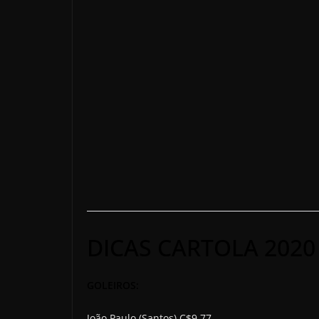
DICAS CARTOLA 2020
GOLEIROS:
João Paulo (Santos) C$9,77