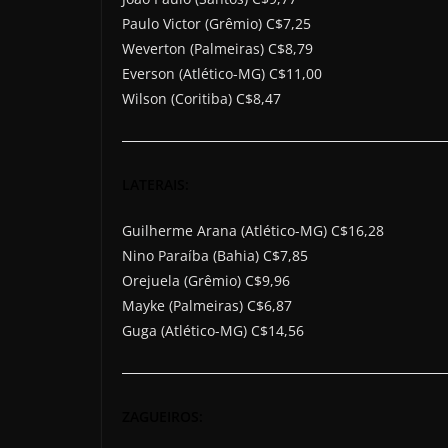
Paulo Victor (Grêmio) C$7,25
Weverton (Palmeiras) C$8,79
Everson (Atlético-MG) C$11,00
Wilson (Coritiba) C$8,47
LATERAIS:
Guilherme Arana (Atlético-MG) C$16,28
Nino Paraíba (Bahia) C$7,85
Orejuela (Grêmio) C$9,96
Mayke (Palmeiras) C$6,87
Guga (Atlético-MG) C$14,56
ZAGUEIROS: