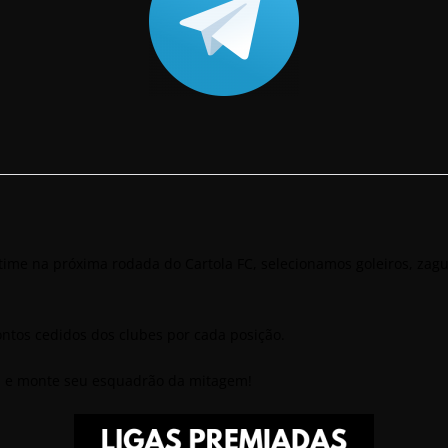
time na próxima rodada do Cartola FC, selecionamos goleiros, zagu
ntos cedidos dos clubes por cada posição.
da e monte seu esquadrão da mitagem!