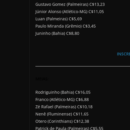
Gustavo Gomez (Palmeiras) C$13,23
Júnior Alonso (Atlético-MG) C$11,05
Luan (Palmeiras) C$5,69
Paulo Miranda (Grêmio) C$3,45
Juninho (Bahia) C$8,80
INSCR
MEIAS:
Rodriguinho (Bahia) C$16,05
Franco (Atlético-MG) C$6,88
Zé Rafael (Palmeiras) C$10,18
Nenê (Fluminense) C$11,65
Otero (Corinthians) C$12,38
Patrick de Paula (Palmeiras) C$5,55