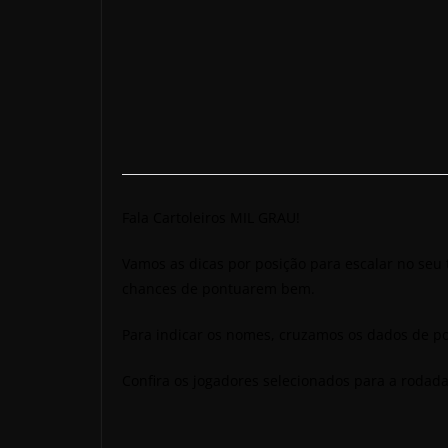
Fala Cartoleiros MIL GRAU!
Vamos as dicas por posição para escalar no seu 
chances de pontuarem bem.
Para indicar os nomes, cruzamos os dados de po
Confira os jogadores selecionados para a roda