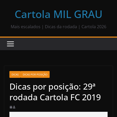
Pular
para
Cartola MIL GRAU
o
conteúdo
Mais escalados | Dicas da rodada | Cartola 2026
DICAS
DICAS POR POSIÇÃO
Dicas por posição: 29ª
rodada Cartola FC 2019