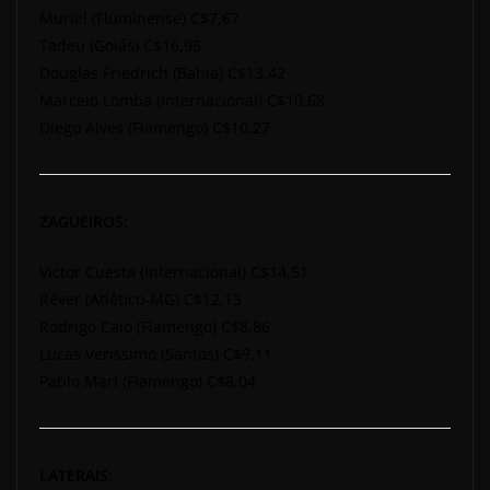
Muriel (Fluminense) C$7,67
Tadeu (Goiás) C$16,95
Douglas Friedrich (Bahia) C$13,42
Marcelo Lomba (Internacional) C$10,68
Diego Alves (Flamengo) C$10,27
ZAGUEIROS
:
Victor Cuesta (Internacional) C$14,51
Réver (Atlético-MG) C$12,13
Rodrigo Caio (Flamengo) C$8,86
Lucas Verissimo (Santos) C$9,11
Pablo Mari (Flamengo) C$8,04
LATERAIS
: