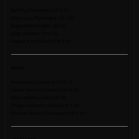
Rafinha (Flamengo) C$10,52
Filipe Luis (Flamengo) C$13,60
Guga (Atlético-MG) C$8,35
Jorge (Santos) C$16,35
Fagner (Corinthians) C$13,47
MEIAS
:
Arrascaeta (Cruzeiro) C$18,31
Carlos Sanchez (Santos) C$14,22
Otero (Atlético-MG) C$7,94
Thiago Galhardo (Ceará) C$11,70
Éverton Ribeiro (Flamengo) C$12,55