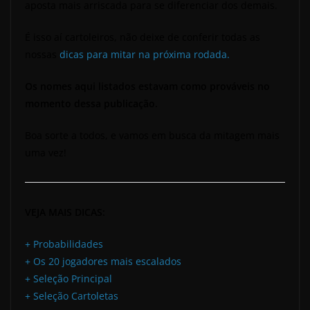
aposta mais arriscada para se diferenciar dos demais.
É isso aí cartoleiros, não deixe de conferir todas as
nossas
dicas para mitar na próxima rodada.
Os nomes aqui listados estavam como prováveis no
momento dessa publicação.
Boa sorte a todos, e vamos em busca da mitagem mais
uma vez!
VEJA MAIS DICAS:
+ Probabilidades
+ Os 20 jogadores mais escalados
+ Seleção Principal
+ Seleção Cartoletas