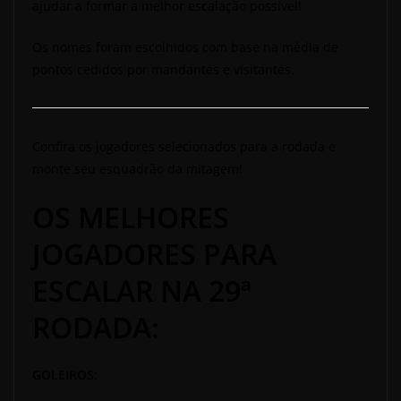
ajudar a formar a melhor escalação possível!
Os nomes foram escolhidos com base na média de
pontos cedidos por mandantes e visitantes.
Confira os jogadores selecionados para a rodada e
monte seu esquadrão da mitagem!
OS MELHORES
JOGADORES PARA
ESCALAR NA 29ª
RODADA:
GOLEIROS: