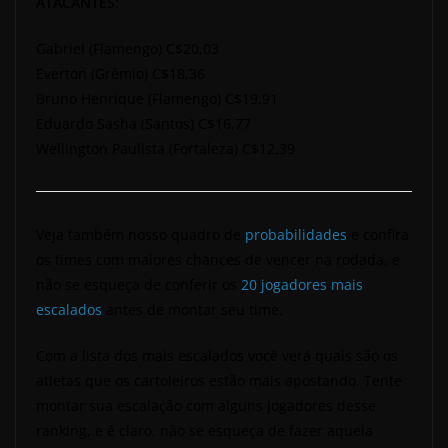
ATACANTES
:
Gabriel (Flamengo) C$20,03
Everton (Grêmio) C$18,36
Bruno Henrique (Flamengo) C$19,91
Eduardo Sasha (Santos) C$16,77
Wellington Paulista (Fortaleza) C$12,39
Veja também nosso quadro de
probabilidades
e confira
os times com maiores chances de vencer na rodada, e
não se esqueça de conferir os
20 jogadores mais
escalados
antes de montar seu time.
Com a lista dos mais escalados você verá quais são os
atletas que os cartoleiros estão mais apostando. Tente
montar sua escalação com alguns jogadores desse
ranking, e é claro, não se esqueça de fazer aquela