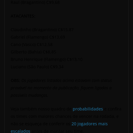
Raul (Bragantino) C$9,68
ATACANTES:
Claudinho (Bragantino) C$15,87
Gabriel (Flamengo) C$13,69
Cano (Vasco) C$12,58
Gilberto (Bahia) C$8,85
Bruno Henrique (Flamengo) C$13,10
Luciano (São Paulo) C$9,34
OBS:
Os jogadores listados acima estavam com status
provável no momento da publicação, fiquem ligados a
possíveis mudanças.
Veja também nosso quadro de
probabilidades
e confira
os times com maiores chances de vencer na rodada, e
não se esqueça de conferir os
20 jogadores mais
escalados
antes de montar seu time.