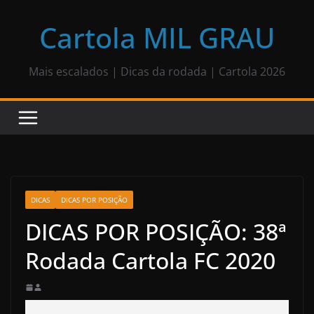
Pular
para
Cartola MIL GRAU
o
conteúdo
Mais escalados | Dicas da rodada | Cartola 2026
DICAS
DICAS POR POSIÇÃO
DICAS POR POSIÇÃO: 38ª
Rodada Cartola FC 2020