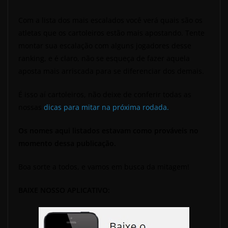
Com a lista dos mais escalados você verá quais são os
atletas que os cartoleiros estão mais apostando. Tente
montar sua escalação com alguns jogadores desse
ranking, e é claro, não se esqueça de fazer aquela
aposta mais arriscada para se diferenciar dos demais.
É isso aí cartoleiros, não deixe de conferir todas as
nossas
dicas para mitar na próxima rodada.
Os nomes aqui listados estavam como prováveis no
momento dessa publicação.
Boa sorte a todos, e vamos em busca da mitagem!
BAIXE NOSSO APLICATIVO: