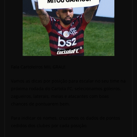
Fala Cartoleiros MIL GRAU!
Vamos as dicas por posição para escalar no seu time na
próxima rodada do Cartola FC, selecionamos goleiros,
zagueiros, laterais, meias e atacantes com boas
chances de pontuarem bem.
Para indicar os nomes, cruzamos os dados de pontos
cedidos dos clubes por cada posição.