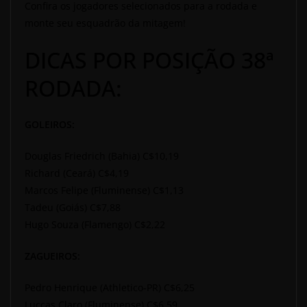
Confira os jogadores selecionados para a rodada e
monte seu esquadrão da mitagem!
DICAS POR POSIÇÃO 38ª
RODADA:
GOLEIROS:
Douglas Friedrich (Bahia) C$10,19
Richard (Ceará) C$4,19
Marcos Felipe (Fluminense) C$1,13
Tadeu (Goiás) C$7,88
Hugo Souza (Flamengo) C$2,22
ZAGUEIROS:
Pedro Henrique (Athletico-PR) C$6,25
Luccas Claro (Fluminense) C$6,59