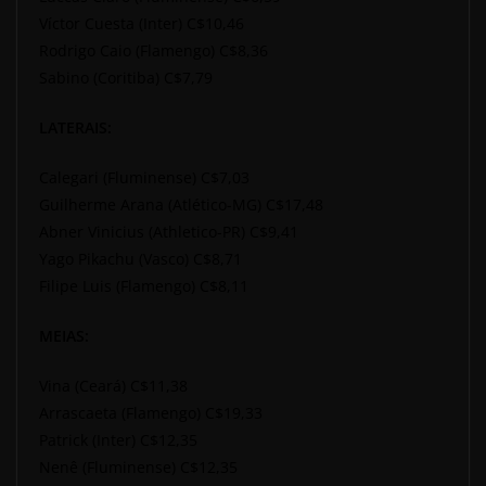
Víctor Cuesta (Inter) C$10,46
Rodrigo Caio (Flamengo) C$8,36
Sabino (Coritiba) C$7,79
LATERAIS:
Calegari (Fluminense) C$7,03
Guilherme Arana (Atlético-MG) C$17,48
Abner Vinicius (Athletico-PR) C$9,41
Yago Pikachu (Vasco) C$8,71
Filipe Luis (Flamengo) C$8,11
MEIAS:
Vina (Ceará) C$11,38
Arrascaeta (Flamengo) C$19,33
Patrick (Inter) C$12,35
Nenê (Fluminense) C$12,35