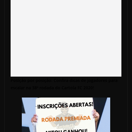
Posição por posição: Confira dicas de jogadores para
escalar na 38ª rodada do Cartola FC 2020!