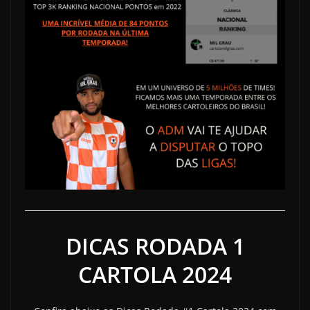
DICAS RODADA 1
CARTOLA 2024