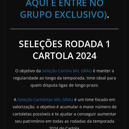
AQUI E ENTRE NO
GRUPO EXCLUSIVO)
.
SELEÇÕES RODADA 1
CARTOLA 2024
O objetivo da
Seleção Cartola MIL GRAU
é manter a
regularidade ao longo da temporada, time ideal para
quem disputa ligas de longo prazo.
A
Seleção Cartoletas MIL GRAU
é um time focado em
valorização, o objetivo é acumular o maior número de
cartoletas possíveis e te ajudar a conseguir aumentar
seu patrimônio em todas as rodadas da temporada
2024 do Cartola.