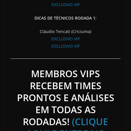
EXCLUSIVO VIP
DICAS DE TÉCNICOS RODADA 1:
Cláudio Tencati (Criciuma)
EXCLUSIVO VIP
EXCLUSIVO VIP
MEMBROS VIPS
RECEBEM TIMES
PRONTOS E ANÁLISES
EM TODAS AS
RODADAS!
(CLIQUE