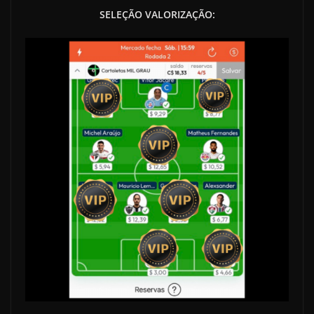
SELEÇÃO VALORIZAÇÃO: