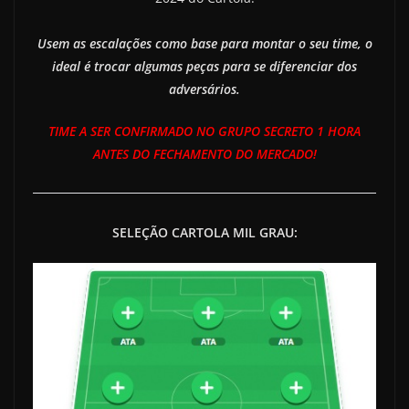
Usem as escalações como base para montar o seu time, o
ideal é trocar algumas peças para se diferenciar dos
adversários.
TIME A SER CONFIRMADO NO GRUPO SECRETO 1 HORA
ANTES DO FECHAMENTO DO MERCADO!
SELEÇÃO CARTOLA MIL GRAU: