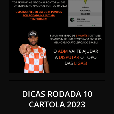
DICAS RODADA 10
CARTOLA 2023