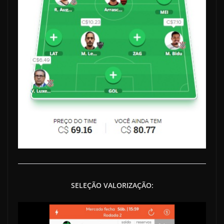
SELEÇÃO VALORIZAÇÃO: