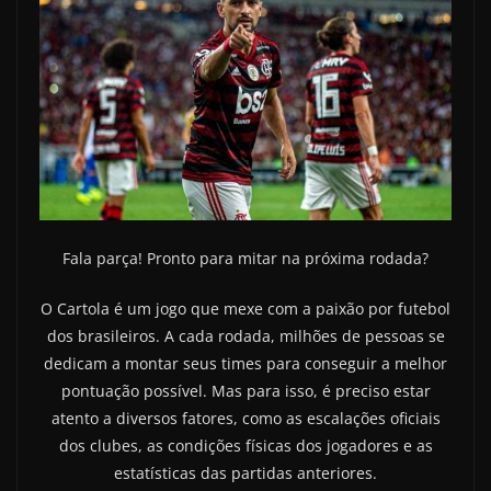
Fala parça! Pronto para mitar na próxima rodada?
O Cartola é um jogo que mexe com a paixão por futebol
dos brasileiros. A cada rodada, milhões de pessoas se
dedicam a montar seus times para conseguir a melhor
pontuação possível. Mas para isso, é preciso estar
atento a diversos fatores, como as escalações oficiais
dos clubes, as condições físicas dos jogadores e as
estatísticas das partidas anteriores.