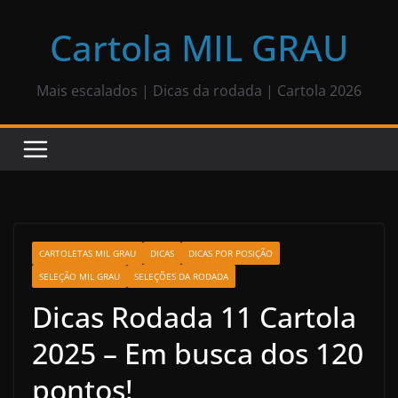
Pular
para
Cartola MIL GRAU
o
conteúdo
Mais escalados | Dicas da rodada | Cartola 2026
CARTOLETAS MIL GRAU
DICAS
DICAS POR POSIÇÃO
SELEÇÃO MIL GRAU
SELEÇÕES DA RODADA
Dicas Rodada 11 Cartola
2025 – Em busca dos 120
pontos!