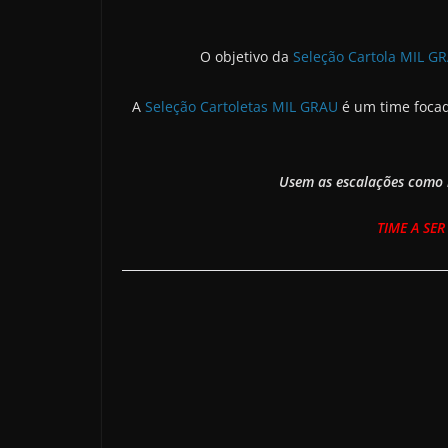
O objetivo da
Seleção Cartola MIL G
A
Seleção Cartoletas MIL GRAU
é um time focad
Usem as escalações como b
TIME A SE