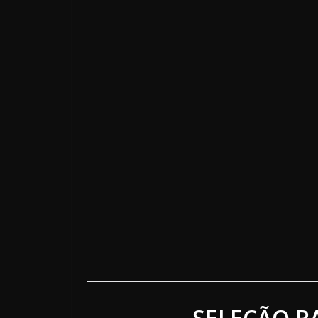
SELEÇÃO P