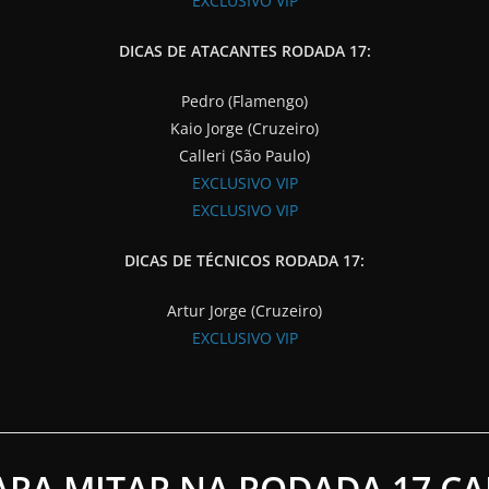
EXCLUSIVO VIP
DICAS DE ATACANTES RODADA 17:
Pedro (Flamengo)
Kaio Jorge (Cruzeiro)
Calleri (São Paulo)
EXCLUSIVO VIP
EXCLUSIVO VIP
DICAS DE TÉCNICOS RODADA 17:
Artur Jorge (Cruzeiro)
EXCLUSIVO VIP
ARA MITAR NA RODADA 17 CA