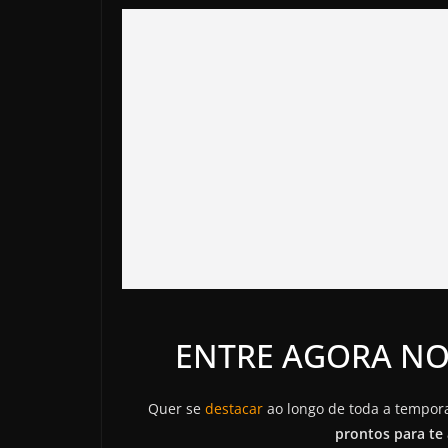
ENTRE AGORA NO 
Quer se
destacar
ao longo de toda a tempor
prontos para te 