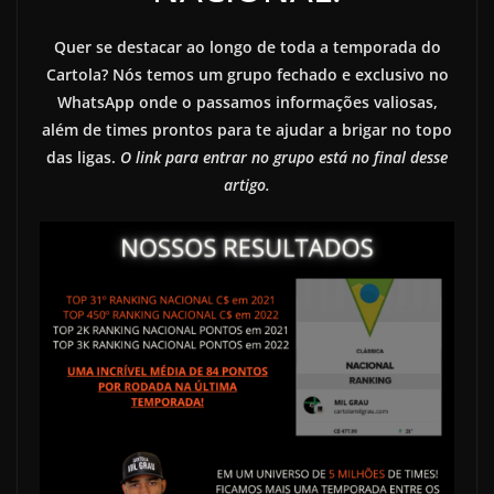
Quer se destacar ao longo de toda a temporada do
Cartola? Nós temos um grupo fechado e exclusivo no
WhatsApp onde o passamos informações valiosas,
além de times prontos para te ajudar a brigar no topo
das ligas.
O link para entrar no grupo está no final desse
artigo.