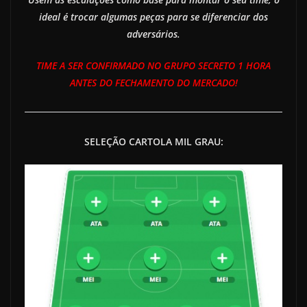
ideal é trocar algumas peças para se diferenciar dos
adversários.
TIME A SER CONFIRMADO NO GRUPO SECRETO 1 HORA
ANTES DO FECHAMENTO DO MERCADO!
SELEÇÃO CARTOLA MIL GRAU: