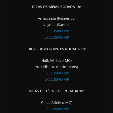
DICAS DE MEIAS RODADA 18:
Arrascaeta (Flamengo)
Neymar (Santos)
EXCLUSIVO VIP
EXCLUSIVO VIP
DICAS DE ATACANTES RODADA 18:
Hulk (Atlético-MG)
Yuri Alberto (Corinthians)
EXCLUSIVO VIP
EXCLUSIVO VIP
DICAS DE TÉCNICOS RODADA 18:
Cuca (Atlético-MG)
EXCLUSIVO VIP