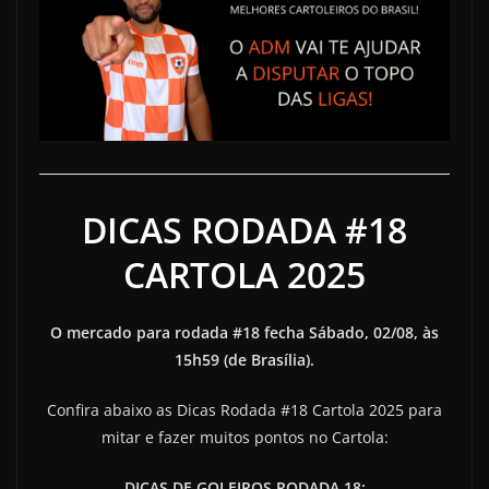
DICAS RODADA #18
CARTOLA 2025
O mercado para rodada #18 fecha Sábado, 02/08, às
15h59 (de Brasília).
Confira abaixo as Dicas Rodada #18 Cartola 2025 para
mitar e fazer muitos pontos no Cartola:
DICAS DE GOLEIROS RODADA 18: