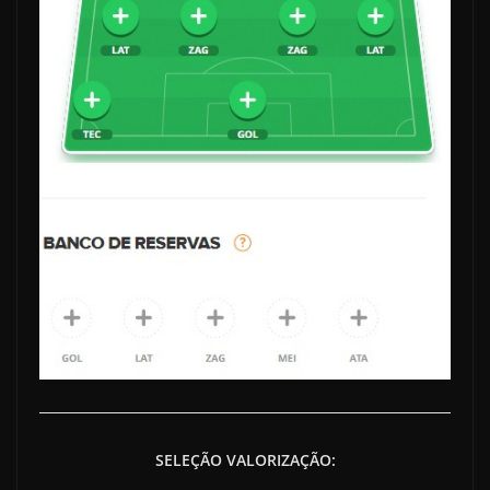
SELEÇÃO VALORIZAÇÃO: