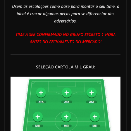
Usem as escalações como base para montar o seu time, o
ideal é trocar algumas peças para se diferenciar dos
adversários.
TIME A SER CONFIRMADO NO GRUPO SECRETO 1 HORA
ANTES DO FECHAMENTO DO MERCADO!
SELEÇÃO CARTOLA MIL GRAU: