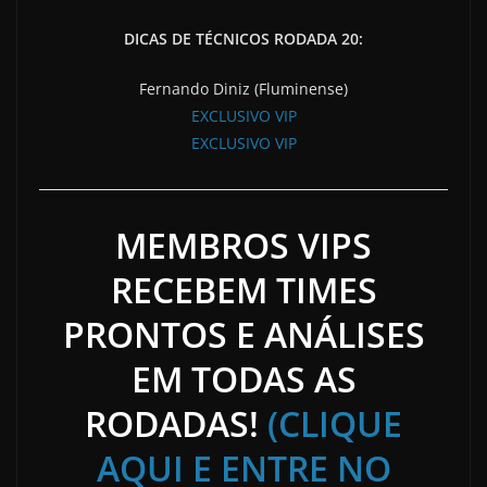
DICAS DE TÉCNICOS RODADA 20:
Fernando Diniz (Fluminense)
EXCLUSIVO VIP
EXCLUSIVO VIP
MEMBROS VIPS
RECEBEM TIMES
PRONTOS E ANÁLISES
EM TODAS AS
RODADAS!
(CLIQUE
AQUI E ENTRE NO