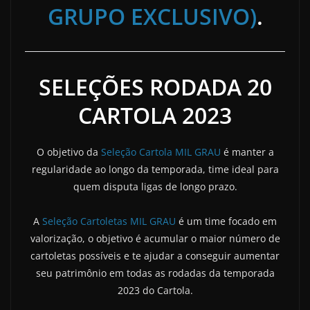
GRUPO EXCLUSIVO)
.
SELEÇÕES RODADA 20
CARTOLA 2023
O objetivo da
Seleção Cartola MIL GRAU
é manter a
regularidade ao longo da temporada, time ideal para
quem disputa ligas de longo prazo.
A
Seleção Cartoletas MIL GRAU
é um time focado em
valorização, o objetivo é acumular o maior número de
cartoletas possíveis e te ajudar a conseguir aumentar
seu patrimônio em todas as rodadas da temporada
2023 do Cartola.