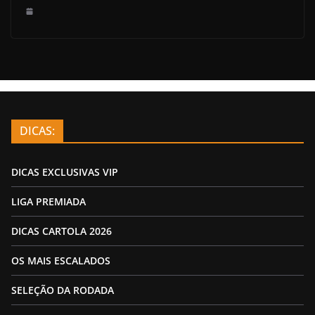
DICAS:
DICAS EXCLUSIVAS VIP
LIGA PREMIADA
DICAS CARTOLA 2026
OS MAIS ESCALADOS
SELEÇÃO DA RODADA