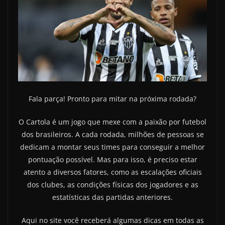
Fala parça! Pronto para mitar na próxima rodada?
O Cartola é um jogo que mexe com a paixão por futebol
dos brasileiros. A cada rodada, milhões de pessoas se
dedicam a montar seus times para conseguir a melhor
pontuação possível. Mas para isso, é preciso estar
atento a diversos fatores, como as escalações oficiais
dos clubes, as condições físicas dos jogadores e as
estatísticas das partidas anteriores.
Aqui no site você receberá algumas dicas em todas as