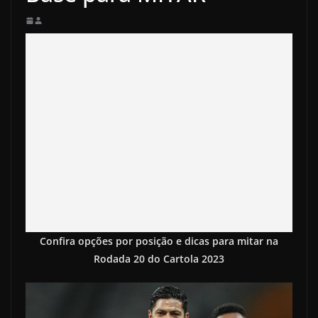
Confira opções por posição e dicas para mitar na
Rodada 20 do Cartola 2023