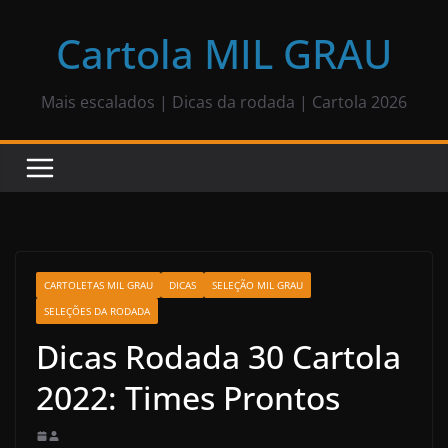
Pular
para
Cartola MIL GRAU
o
conteúdo
Mais escalados | Dicas da rodada | Cartola 2026
CARTOLETAS MIL GRAU
DICAS
SELEÇÃO MIL GRAU
SELEÇÕES DA RODADA
Dicas Rodada 30 Cartola
2022: Times Prontos