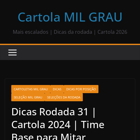
Pular
para
Cartola MIL GRAU
o
conteúdo
Mais escalados | Dicas da rodada | Cartola 2026
CARTOLETAS MIL GRAU
DICAS
DICAS POR POSIÇÃO
SELEÇÃO MIL GRAU
SELEÇÕES DA RODADA
Dicas Rodada 31 |
Cartola 2024 | Time
Base para Mitar