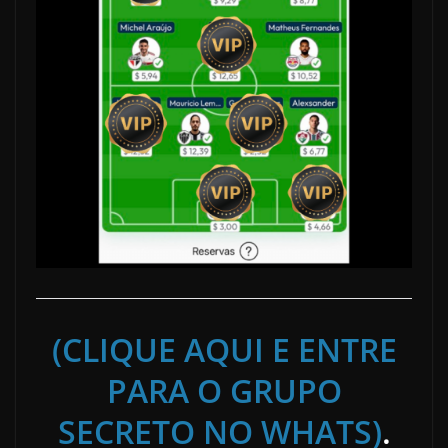
(CLIQUE AQUI E ENTRE
PARA O GRUPO
SECRETO NO WHATS)
.