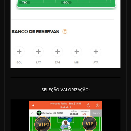
SELEÇÃO VALORIZAÇÃO: