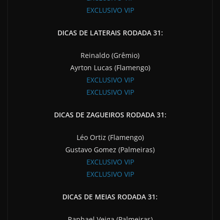
EXCLUSIVO VIP
DICAS DE LATERAIS RODADA 31:
Reinaldo (Grêmio)
Ayrton Lucas (Flamengo)
EXCLUSIVO VIP
EXCLUSIVO VIP
DICAS DE ZAGUEIROS RODADA 31:
Léo Ortiz (Flamengo)
Gustavo Gomez (Palmeiras)
EXCLUSIVO VIP
EXCLUSIVO VIP
DICAS DE MEIAS RODADA 31:
Raphael Veiga (Palmeiras)