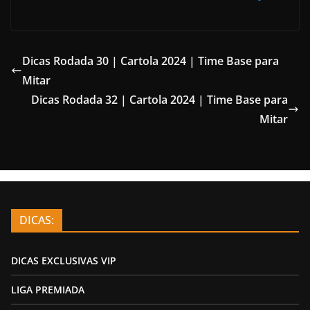
Dicas Rodada 30 | Cartola 2024 | Time Base para
Mitar
Dicas Rodada 32 | Cartola 2024 | Time Base para
Mitar
DICAS:
DICAS EXCLUSIVAS VIP
LIGA PREMIADA