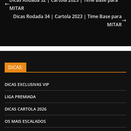
MITAR
Dicas Rodada 34 | Cartola 2023 | Time Base para
MITAR
DICAS:
DICAS EXCLUSIVAS VIP
LIGA PREMIADA
DICAS CARTOLA 2026
OS MAIS ESCALADOS