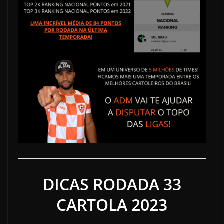
DICAS RODADA 33
CARTOLA 2023