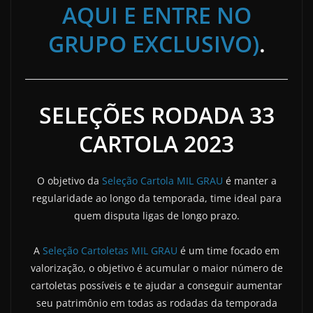
AQUI E ENTRE NO
GRUPO EXCLUSIVO)
.
SELEÇÕES RODADA 33
CARTOLA 2023
O objetivo da
Seleção Cartola MIL GRAU
é manter a
regularidade ao longo da temporada, time ideal para
quem disputa ligas de longo prazo.
A
Seleção Cartoletas MIL GRAU
é um time focado em
valorização, o objetivo é acumular o maior número de
cartoletas possíveis e te ajudar a conseguir aumentar
seu patrimônio em todas as rodadas da temporada