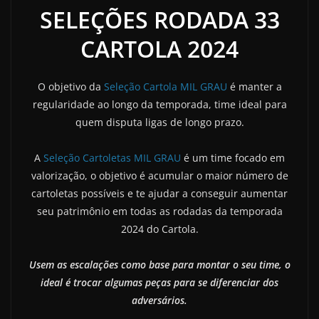
SELEÇÕES RODADA 33
CARTOLA 2024
O objetivo da
Seleção Cartola MIL GRAU
é manter a
regularidade ao longo da temporada, time ideal para
quem disputa ligas de longo prazo.
A
Seleção Cartoletas MIL GRAU
é um time focado em
valorização, o objetivo é acumular o maior número de
cartoletas possíveis e te ajudar a conseguir aumentar
seu patrimônio em todas as rodadas da temporada
2024 do Cartola.
Usem as escalações como base para montar o seu time, o
ideal é trocar algumas peças para se diferenciar dos
adversários.