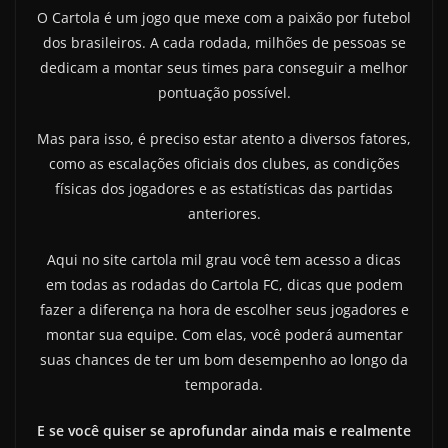
O Cartola é um jogo que mexe com a paixão por futebol
dos brasileiros. A cada rodada, milhões de pessoas se
dedicam a montar seus times para conseguir a melhor
pontuação possível.
Mas para isso, é preciso estar atento a diversos fatores,
como as escalações oficiais dos clubes, as condições
físicas dos jogadores e as estatísticas das partidas
anteriores.
Aqui no site cartola mil grau você tem acesso a dicas
em todas as rodadas do Cartola FC, dicas que podem
fazer a diferença na hora de escolher seus jogadores e
montar sua equipe. Com elas, você poderá aumentar
suas chances de ter um bom desempenho ao longo da
temporada.
E se você quiser se aprofundar ainda mais e realmente