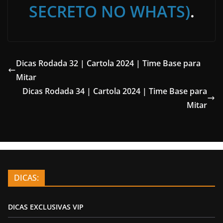
SECRETO NO WHATS)
.
Dicas Rodada 32 | Cartola 2024 | Time Base para
Mitar
Dicas Rodada 34 | Cartola 2024 | Time Base para
Mitar
DICAS:
DICAS EXCLUSIVAS VIP