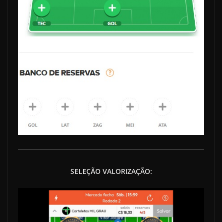
SELEÇÃO VALORIZAÇÃO: