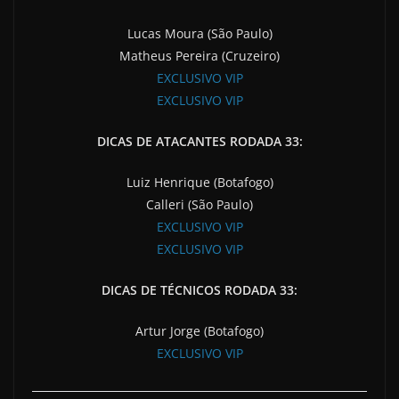
Lucas Moura (São Paulo)
Matheus Pereira (Cruzeiro)
EXCLUSIVO VIP
EXCLUSIVO VIP
DICAS DE ATACANTES RODADA 33:
Luiz Henrique (Botafogo)
Calleri (São Paulo)
EXCLUSIVO VIP
EXCLUSIVO VIP
DICAS DE TÉCNICOS RODADA 33:
Artur Jorge (Botafogo)
EXCLUSIVO VIP