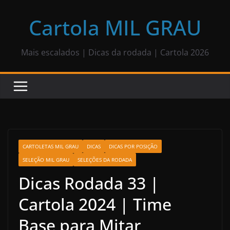
Pular
para
Cartola MIL GRAU
o
conteúdo
Mais escalados | Dicas da rodada | Cartola 2026
CARTOLETAS MIL GRAU
DICAS
DICAS POR POSIÇÃO
SELEÇÃO MIL GRAU
SELEÇÕES DA RODADA
Dicas Rodada 33 |
Cartola 2024 | Time
Base para Mitar