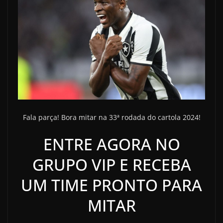
Fala parça! Bora mitar na 33ª rodada do cartola 2024!
ENTRE AGORA NO
GRUPO VIP E RECEBA
UM TIME PRONTO PARA
MITAR