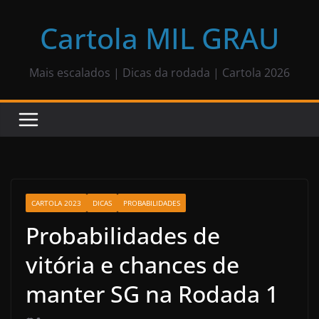
Pular
para
Cartola MIL GRAU
o
conteúdo
Mais escalados | Dicas da rodada | Cartola 2026
CARTOLA 2023
DICAS
PROBABILIDADES
Probabilidades de
vitória e chances de
manter SG na Rodada 1