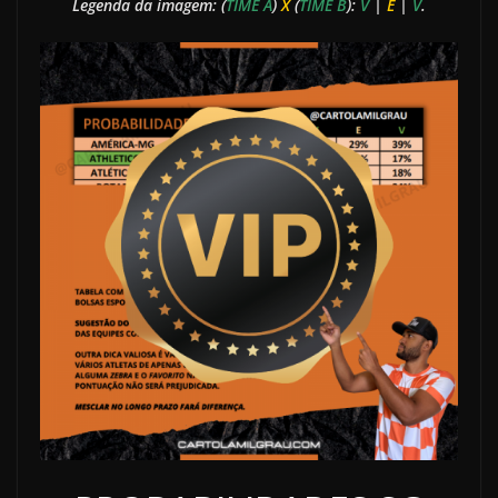
Legenda da imagem: (
TIME A
)
X
(
TIME B
):
V
|
E
|
V
.