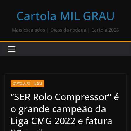
Pular
para
Cartola MIL GRAU
o
conteúdo
Mais escalados | Dicas da rodada | Cartola 2026
CARTOLA FC
LIGAS
“SER Rolo Compressor” é
o grande campeão da
Liga CMG 2022 e fatura