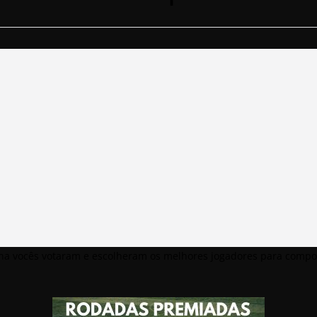
mana vocês votaram e escolheram os melhores jogadores para compo