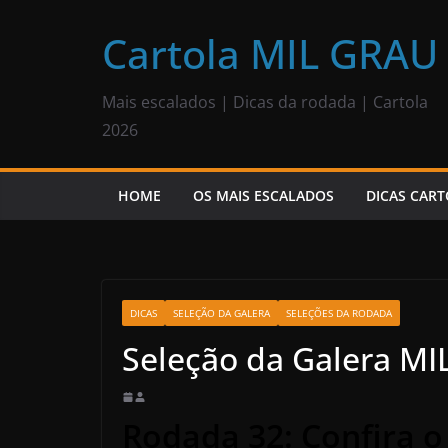
Pular
para
Cartola MIL GRAU
o
conteúdo
Mais escalados | Dicas da rodada | Cartola
2026
HOME
OS MAIS ESCALADOS
DICAS CART
DICAS
SELEÇÃO DA GALERA
SELEÇÕES DA RODADA
Seleção da Galera MI
Rodada 32: Confira o