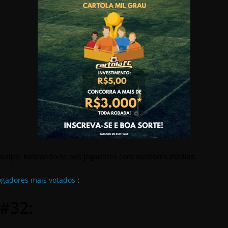
 equipe, baseando-se nos jogadores com melhores médias.
ogadores mais votados
:
#32: