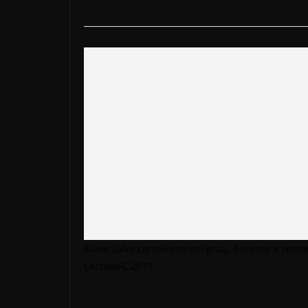
Salve Salve cartoleiros mil grau, durante a se
CartolaFC 2019.