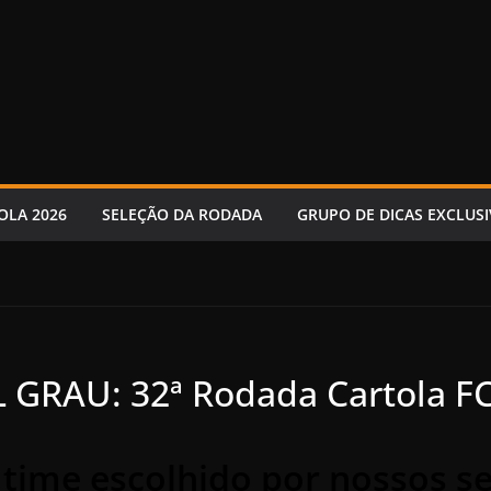
OLA 2026
SELEÇÃO DA RODADA
GRUPO DE DICAS EXCLUSI
L GRAU: 32ª Rodada Cartola F
 time escolhido por nossos s