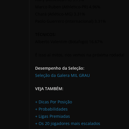
Marco Ruben (Athletico-PR) 4.96%
Chará (Atlético-MG) 3.31%
Paolo Guerrero (Internacional) 3.31%
TÉCNICOS:
Alberto Valentim (Botafogo) 16.67%
É isso aí mitos, nos vemos na próxima rodada!
Desempenho da Seleção:
Seleção da Galera MIL GRAU
VEJA TAMBÉM:
+ Dicas Por Posição
+ Probabilidades
+ Ligas Premiadas
+ Os 20 jogadores mais escalados