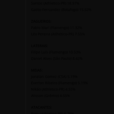
Santos (Athletico-PR) 18.97%
Gatito Fernandez (Botafogo) 15.52%
ZAGUEIROS:
Pablo Marí (Flamengo) 11.32%
Léo Pereira (Atlhético-PR) 7.55%
LATERAIS:
Filipe Luís (Flamengo) 10.53%
Daniel Alves (São Paulo) 8.42%
MEIAS:
Jonatan Gomez (CSA) 5.19%
Éverton Ribeiro (Flamengo) 5.19%
Nikão (Athletico-PR) 4.55%
Alisson (Grêmio) 4.55%
ATACANTES:
Rony (Athletico-PR) 5.79%