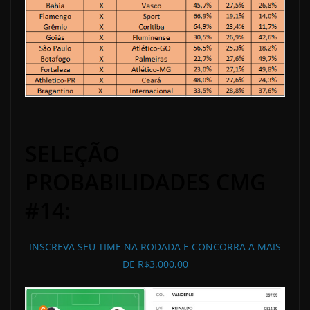
SELEÇÃO
PROBABILIDADES CMG
#14:
INSCREVA SEU TIME NA RODADA E CONCORRA A MAIS
DE R$3.000,00