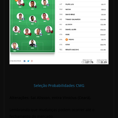
Seleção Probabilidades CMG
Alterações: Sai Alisson, entra Vinícius (Ceará).
Lembrando que mudanças podem ocorrer até o
fechamento do mercado.