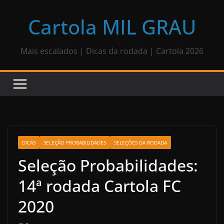
Pular
para
Cartola MIL GRAU
o
conteúdo
Mais escalados | Dicas da rodada | Cartola 2026
DICAS
SELEÇÃO PROBABILIDADES
SELEÇÕES DA RODADA
Seleção Probabilidades:
14ª rodada Cartola FC
2020