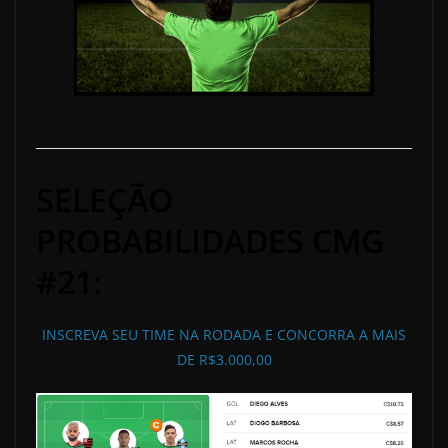
SELEÇÃO
PROBABILIDADES CMG
#21:
INSCREVA SEU TIME NA RODADA E CONCORRA A MAIS
DE R$3.000,00