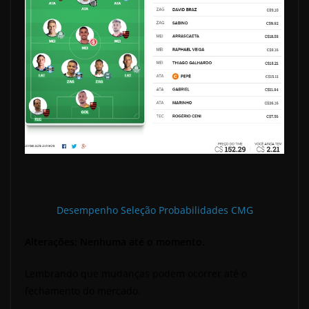
Desempenho Seleção Probabilidades CMG
Alterações: Nenhuma até o momento.
Lembrando que mudanças podem ocorrer até o
fechamento do mercado.