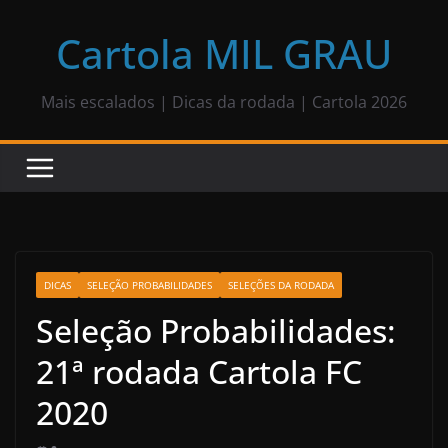
Pular
para
Cartola MIL GRAU
o
conteúdo
Mais escalados | Dicas da rodada | Cartola 2026
DICAS
SELEÇÃO PROBABILIDADES
SELEÇÕES DA RODADA
Seleção Probabilidades:
21ª rodada Cartola FC
2020