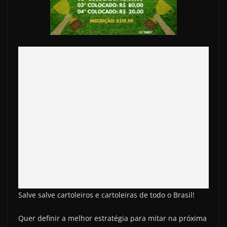
Salve salve cartoleiros e cartoleiras de todo o Brasil!
Quer definir a melhor estratégia para mitar na próxima