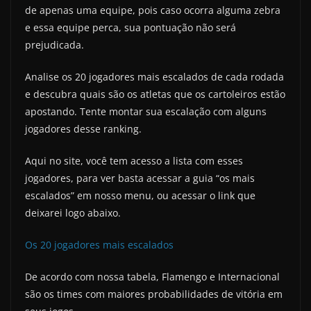
de apenas uma equipe, pois caso ocorra alguma zebra
e essa equipe perca, sua pontuação não será
prejudicada.
Analise os 20 jogadores mais escalados de cada rodada
e descubra quais são os atletas que os cartoleiros estão
apostando. Tente montar sua escalação com alguns
jogadores desse ranking.
Aqui no site, você tem acesso a lista com esses
jogadores, para ver basta acessar a guia “os mais
escalados” em nosso menu, ou acessar o link que
deixarei logo abaixo.
Os 20 jogadores mais escalados
De acordo com nossa tabela, Flamengo e Internacional
são os times com maiores probabilidades de vitória em