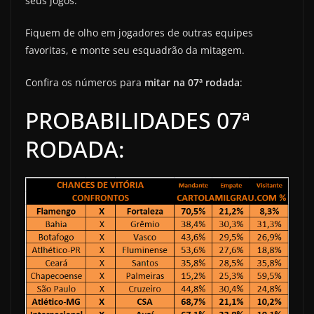
seus jogos.
Fiquem de olho em jogadores de outras equipes
favoritas, e monte seu esquadrão da mitagem.
Confira os números para
mitar na 07ª rodada
:
PROBABILIDADES 07ª
RODADA: