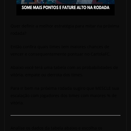
Quer definir a melhor estratégia para mitar na próxima
rodada?
Então confira quais times tem maiores chances de
vencer e consequentemente pontuar no CartolaFC.
Abaixo você terá uma tabela com as probabilidades de
vitória, empate ou derrota dos times.
Para ir bem na próxima rodada sugiro que MESCLE sua
escalação com jogadores dos times com maiores % de
vitória.
Analise os dados da tabela abaixo e escolha os