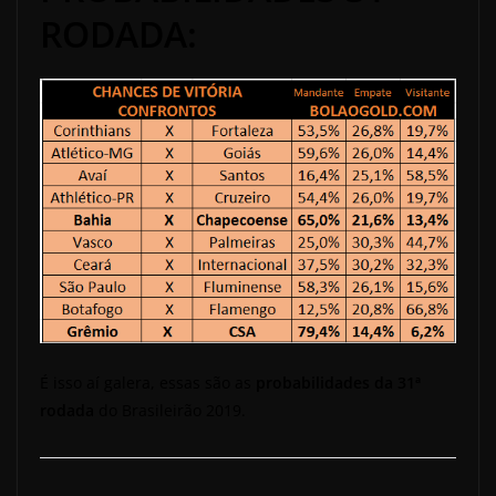
RODADA:
É isso aí galera, essas são as
probabilidades da 31ª
rodada
do Brasileirão 2019.