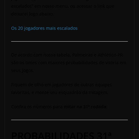
escalados” em nosso menu, ou acessar o link que
deixarei logo abaixo.
Os 20 jogadores mais escalados
De acordo com nossa tabela, Palmeiras e Athlético-PR
são os times com maiores probabilidades de vitória em
seus jogos.
Fiquem de olho em jogadores de outras equipes
favoritas, e monte seu esquadrão da mitagem.
Confira os números para
mitar na 31ª rodada
:
PROBABILIDADES 31ª