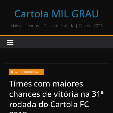
Pular
para
Cartola MIL GRAU
o
conteúdo
Mais escalados | Dicas da rodada | Cartola 2026
DICAS
PROBABILIDADES
Times com maiores
chances de vitória na 31ª
rodada do Cartola FC