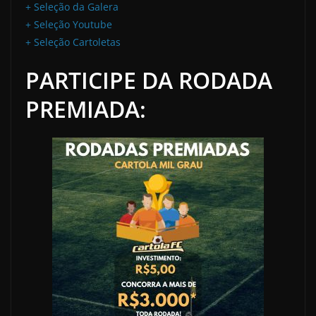
+ Seleção da Galera
+ Seleção Youtube
+ Seleção Cartoletas
PARTICIPE DA RODADA
PREMIADA: