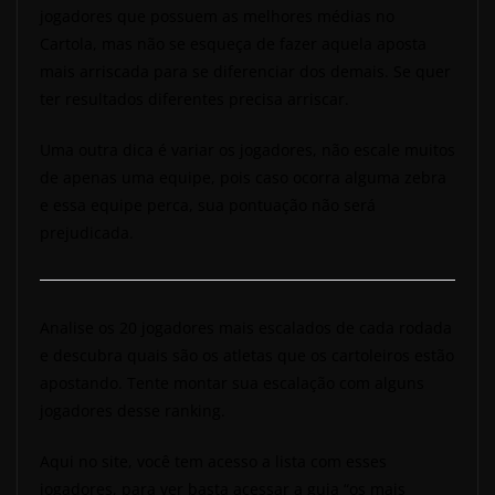
jogadores que possuem as melhores médias no
Cartola, mas não se esqueça de fazer aquela aposta
mais arriscada para se diferenciar dos demais. Se quer
ter resultados diferentes precisa arriscar.
Uma outra dica é variar os jogadores, não escale muitos
de apenas uma equipe, pois caso ocorra alguma zebra
e essa equipe perca, sua pontuação não será
prejudicada.
Analise os 20 jogadores mais escalados de cada rodada
e descubra quais são os atletas que os cartoleiros estão
apostando. Tente montar sua escalação com alguns
jogadores desse ranking.
Aqui no site, você tem acesso a lista com esses
jogadores, para ver basta acessar a guia “os mais