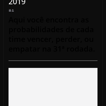
2019
Aqui você encontra as
probabilidades de cada
time vencer, perder, ou
empatar na 31ª rodada.