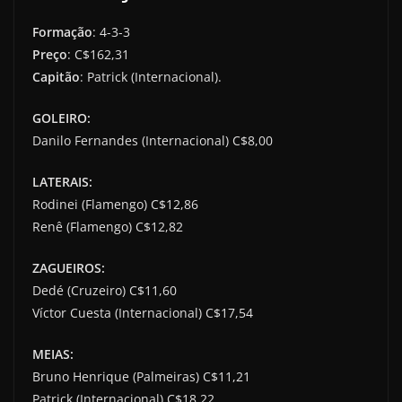
Formação
: 4-3-3
Preço
: C$162,31
Capitão
: Patrick (Internacional).
GOLEIRO:
Danilo Fernandes (Internacional) C$8,00
LATERAIS:
Rodinei (Flamengo) C$12,86
Renê (Flamengo) C$12,82
ZAGUEIROS:
Dedé (Cruzeiro) C$11,60
Víctor Cuesta (Internacional) C$17,54
MEIAS:
Bruno Henrique (Palmeiras) C$11,21
Patrick (Internacional) C$18,22