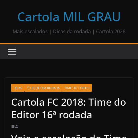
Pular
para
Cartola MIL GRAU
o
conteúdo
Mais escalados | Dicas da rodada | Cartola 2026
DICAS
SELEÇÕES DA RODADA
TIME DO EDITOR
Cartola FC 2018: Time do
Editor 16ª rodada